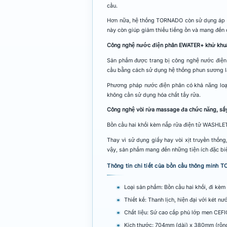
cầu.
Hơn nữa, hệ thống TORNADO còn sử dụng áp lực
này còn giúp giảm thiểu tiếng ồn và mang đến 
Công nghệ nước điện phân EWATER+ khử khu
Sản phẩm được trang bị công nghệ nước điện
cầu bằng cách sử dụng hệ thống phun sương l
Phương pháp nước điện phân có khả năng loại 
không cần sử dụng hóa chất tẩy rửa.
Công nghệ vòi rửa massage đa chức năng, sấy
Bồn cầu hai khối kèm nắp rửa điện tử WASHLE
Thay vì sử dụng giấy hay vòi xịt truyền thốn
vậy, sản phẩm mang đến những tiện ích đặc biệt
Thông tin chi tiết của bồn cầu thông min
Loại sản phẩm: Bồn cầu hai khối, đi kè
Thiết kế: Thanh lịch, hiện đại với két n
Chất liệu: Sứ cao cấp phủ lớp men CEF
Kích thước: 704mm (dài) x 380mm (rộng