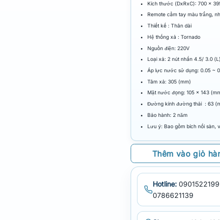
Kích thước (DxRxC): 700 x 3
Remote cầm tay màu trắng, n
Thiết kế : Thân dài
Hệ thống xả : Tornado
Nguồn điện: 220V
Loại xả: 2 nút nhấn 4.5/ 3.0 (L
Áp lực nước sử dụng: 0.05 ~ 
Tâm xả: 305 (mm)
Mặt nước đọng: 105 x 143 (m
Đường kính đường thải : 63 (
Bảo hành: 2 năm
Lưu ý: Bao gồm bích nối sàn, 
Thêm vào giỏ hà
Hotline:
0901522199
0786621139