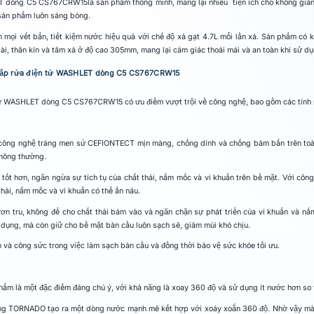
T dòng C5 CS767CRW15là sản phẩm thông minh, mang lại nhiều tiện ích cho không gian 
ản phẩm luôn sáng bóng.
mọi vết bẩn, tiết kiệm nước hiệu quả với chế độ xả gạt 4.7L mỗi lần xả. Sản phẩm c
dài, thân kín và tâm xả ở độ cao 305mm, mang lại cảm giác thoải mái và an toàn khi sử dụ
m nắp rửa điện tử WASHLET dòng C5 CS767CRW15
tử WASHLET dòng C5 CS767CRW15 có ưu điểm vượt trội về công nghệ, bao gồm các tính 
công nghệ tráng men sứ CEFIONTECT mịn màng, chống dính và chống bám bẩn trên toà
thông thường.
t hơn, ngăn ngừa sự tích tụ của chất thải, nấm mốc và vi khuẩn trên bề mặt. Với công
thải, nấm mốc và vi khuẩn có thể ẩn náu.
rơn tru, không để cho chất thải bám vào và ngăn chặn sự phát triển của vi khuẩn và
 dụng, mà còn giữ cho bề mặt bàn cầu luôn sạch sẽ, giảm mùi khó chịu.
an và công sức trong việc làm sạch bàn cầu và đồng thời bảo vệ sức khỏe tối ưu.
 là một đặc điểm đáng chú ý, với khả năng là xoay 360 độ và sử dụng ít nước hơn so 
ống TORNADO tạo ra một dòng nước mạnh mẽ kết hợp với xoáy xoắn 360 độ. Nhờ vậy mà gi