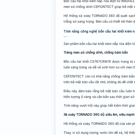
Bồn cầu hai khối kèm nắp rửa điện tử WASHLE
men sứ chống dính CEFIONTECT giúp bề mặt s
Hệ thống xả xoáy TORNADO 360 độ quét sạch 
trắng sứ sang trọng. Bàn cầu có thiết kế thân 
Tính năng công nghệ bồn cầu hai khối kè
Sản phẩm bồn cầu hai khối kèm nắp rửa điện 
Tráng men sứ chống dính, chống bám bẩn
Bồn cầu hai khối CS767CRW15 được trang bị 
luôn sáng bóng và dễ vệ sinh hơn so với men 
CEFIONTECT còn có khả năng chống bám bẩn tố
trên bề mặt bàn cầu rất nhỏ, không đủ để chất 
Điều này đảm bảo rằng bề mặt bàn cầu luôn t
hiện tượng ố vàng và cặn bẩn sau thời gian sử
Tính năng vượt trội này giúp tiết kiệm thời gi
Xả xoáy TORNADO 360 độ siêu êm, siêu mạnh
Hệ thống xả xoáy TORNADO 360 độ của sản phẩm
Thay vì sử dụng lượng nước lớn để xả, hệ th