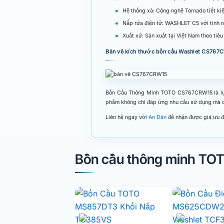
Hệ thống xả: Công nghệ Tornado tiết ki
Nắp rửa điện tử: WASHLET C5 với tính n
Xuất xứ: Sản xuất tại Việt Nam theo ti
Bản vẽ kích thước bồn cầu Washlet CS76
Bồn Cầu Thông Minh TOTO CS767CRW15 là lựa ch
phẩm không chỉ đáp ứng nhu cầu sử dụng mà cò
Liên hệ ngay với
An Dân
để nhận được giá ưu đã
Bồn cầu thông minh TO