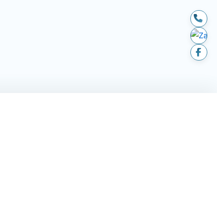
LIÊN HỆ
hành
194 - 196 Trần Não, P. An
Khánh, TP. HCM
huyển & lắp
andantran2021@gmail.com
ả
Thời gian hoạt động: 08:00 -
nh toán
20:00