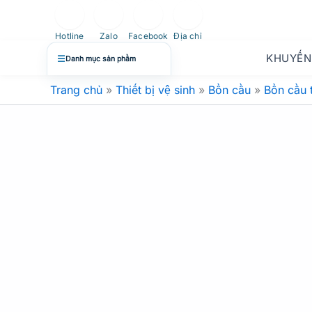
Nhảy
tới
Hotline
Zalo
Facebook
Địa chỉ
nội
KHUYẾN
☰
Danh mục sản phẩm
dung
Trang chủ
»
Thiết bị vệ sinh
»
Bồn cầu
»
Bồn cầu 