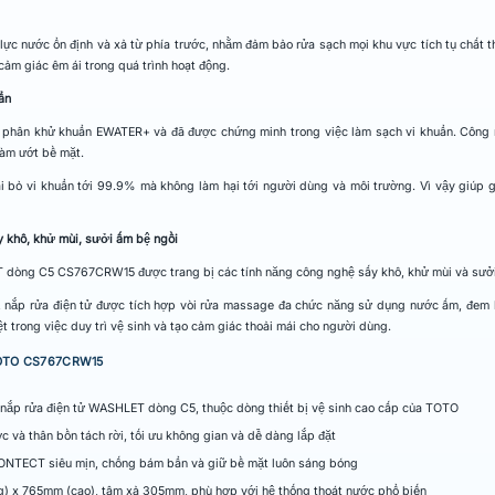
 nước ổn định và xả từ phía trước, nhằm đảm bảo rửa sạch mọi khu vực tích tụ chất t
cảm giác êm ái trong quá trình hoạt động.
ẩn
 phân khử khuẩn EWATER+ và đã được chứng minh trong việc làm sạch vi khuẩn. Công
àm ướt bề mặt.
bỏ vi khuẩn tới 99.9% mà không làm hại tới người dùng và môi trường. Vì vậy giúp gi
 khô, khử mùi, sưởi ấm bệ ngồi
T dòng C5 CS767CRW15 được trang bị các tính năng công nghệ sấy khô, khử mùi và sưởi
g, nắp rửa điện tử được tích hợp vòi rửa massage đa chức năng sử dụng nước ấm, đem l
 trong việc duy trì vệ sinh và tạo cảm giác thoải mái cho người dùng.
h TOTO CS767CRW15
m nắp rửa điện tử WASHLET dòng C5, thuộc dòng thiết bị vệ sinh cao cấp của TOTO
ước và thân bồn tách rời, tối ưu không gian và dễ dàng lắp đặt
IONTECT siêu mịn, chống bám bẩn và giữ bề mặt luôn sáng bóng
) x 765mm (cao), tâm xả 305mm, phù hợp với hệ thống thoát nước phổ biến