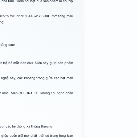
nhà tắm. Điểm nổi bật của sản phẩm là có lớp
ó kích thước 727D x 445W x 698H mm tông màu
ng.
năng sau:
n bộ bề mặt bàn cầu. Điều này giúp sản phẩm
 nghệ này, các khoảng trống giữa các hạt men
 nấm mốc. Men CEFIONTECT không chỉ ngăn chặn
với các hệ thống xả thông thường.
úp cuốn trôi mọi chất thải có trong lòng bàn