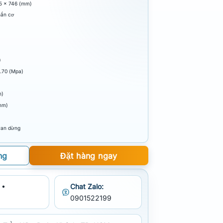
95 x 746 (mm)
hấn cơ
)
0.70 (Mpa)
m)
mm)
van dừng
ng
Đặt hàng ngay
 •
Chat Zalo:
0901522199