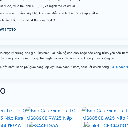
ệm nước, mức tiêu thụ 4.8L/3L, xả mạnh mẽ và êm ái
ăng rửa nước ấm, sấy khô, khử mùi, điều chỉnh nhiệt độ và áp suất nước
êu chuẩn chất lượng Nhật Bản của TOTO
7CW15 TOTO
ọn lý tưởng cho gia đình hiện đại, căn hộ cao cấp hoặc các công trình yêu cầu thiết
n mang lại sự sang trọng, tiện nghi và vệ sinh tối ưu cho không gian phòng tắm.
i tốt nhất, miễn phí giao hàng lắp đặt, bảo hành 2 năm, cam kết chính hãng
TOTO Việt 
TO