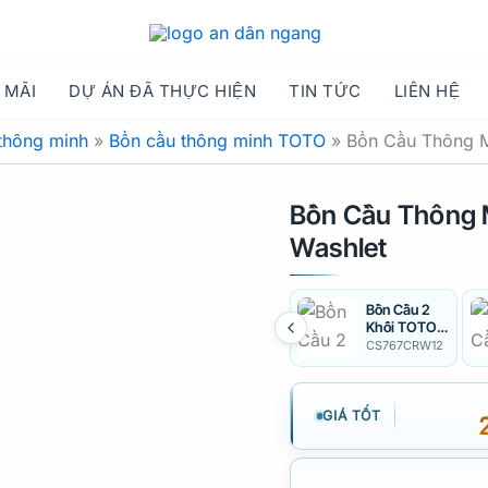
 MÃI
DỰ ÁN ĐÃ THỰC HIỆN
TIN TỨC
LIÊN HỆ
thông minh
»
Bồn cầu thông minh TOTO
»
Bồn Cầu Thông 
Bồn Cầu Thông
Washlet
Bồn Cầu 2
Khối TOTO
CS767CRW1
CS767CRW12
2
GIÁ TỐT