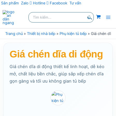
Sản phẩm
Zalo
Hotline
Facebook
Tư vấn
Nhảy
Tìm
tới
kiếm:
nội
Tìm
dung
kiếm
Trang chủ
»
Thiết bị nhà bếp
»
Phụ kiện tủ bếp
»
Giá chén dĩa 
Giá chén dĩa di động
Giá chén dĩa di động thiết kế linh hoạt, dễ kéo
mở, chất liệu bền chắc, giúp sắp xếp chén dĩa
gọn gàng và tối ưu không gian tủ bếp