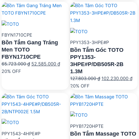
là:
tại
138.407.000 ₫.
là:
72.260.000 ₫.
là:
110.720.000 ₫.
57.81
FBYN1710CPE
Bồn Tắm Gang Tráng
PPY1353-3HPE#P
Men TOTO
Bồn Tắm Góc TOTO
FBYN1710CPE
PPY1353-
Giá
Giá
3HPE#P/DB505R-2B
65.723.000
₫
52.585.000
₫
1.3M
gốc
hiện
20% OFF
Giá
Gi
là:
tại
127.803.000
₫
102.230.000
₫
gốc
hi
65.723.000 ₫.
là:
20% OFF
là:
tại
52.585.000 ₫.
127.803.000 ₫.
là:
10
PPYB1720HPTE
Bồn Tắm Massage TOTO
PPY1543-4HPE#P