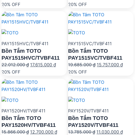
gốc
hiện
gốc
hiện
20% OFF
20% OFF
là:
tại
là:
tại
31.300.000 ₫.
là:
15.866.000 ₫.
là:
25.056.000 ₫.
12.70
PAY1515HVC/TVBF411
PAY1515VC/TVBF411
Bồn Tắm TOTO
Bồn Tắm TOTO
PAY1515HVC/TVBF411
PAY1515VC/TVBF411
Giá
Giá
Giá
Giá
22.012.000
₫
17.615.000
₫
19.685.000
₫
15.757.000
₫
gốc
hiện
gốc
hiện
20% OFF
20% OFF
là:
tại
là:
tại
22.012.000 ₫.
là:
19.685.000 ₫.
là:
17.615.000 ₫.
15.75
PAY1520HV/TVBF411
PAY1520V/TVBF411
Bồn Tắm TOTO
Bồn Tắm TOTO
PAY1520HV/TVBF411
PAY1520V/TVBF411
Giá
Giá
Giá
Giá
15.866.000
₫
12.700.000
₫
13.785.000
₫
11.030.000
₫