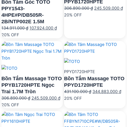
PPYB1720HPTE
Bồn Tắm Góc TOTO
PPY1543-
Giá
G
306.890.000
₫
245.509.000
₫
4HPE#P/DB505R-
gốc
hi
20% OFF
2B/NTP002E 1.5M
là:
tạ
Giá
Giá
134.911.000
₫
107.924.000
₫
306.890.000 ₫.
là
gốc
hiện
20% OFF
2
là:
tại
134.911.000 ₫.
là:
107.924.000 ₫.
PPYD1720HPTE
Bồn Tắm Massage TOTO
Bồn Tắm Massage TOTO
PPYB1720HPTE Ngọc
PPYD1720HPTE
Trai 1.7M Tròn
Giá
Gi
431.100.000
₫
344.883.000
₫
Giá
Giá
306.890.000
₫
245.509.000
₫
gốc
hi
20% OFF
gốc
hiện
20% OFF
là:
tại
là:
tại
431.100.000 ₫.
là:
306.890.000 ₫.
là:
34
245.509.000 ₫.