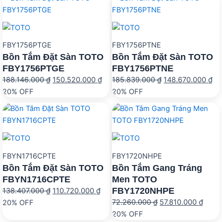
FBY1756PTGE
FBY1756PTNE
Bồn Tắm Đặt Sàn TOTO
Bồn Tắm Đặt Sàn TOTO
FBY1756PTGE
FBY1756PTNE
Giá
Giá
Giá
Gi
188.146.000
₫
150.520.000
₫
185.839.000
₫
148.670.000
₫
gốc
hiện
gốc
hi
20% OFF
20% OFF
là:
tại
là:
tại
188.146.000 ₫.
là:
185.839.000 ₫.
là:
150.520.000 ₫.
14
FBYN1716CPTE
FBY1720NHPE
Bồn Tắm Đặt Sàn TOTO
Bồn Tắm Gang Tráng
FBYN1716CPTE
Men TOTO
FBY1720NHPE
Giá
Giá
138.407.000
₫
110.720.000
₫
Giá
Giá
gốc
hiện
72.260.000
₫
57.810.000
₫
20% OFF
gốc
hiện
là:
tại
20% OFF