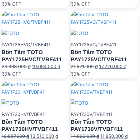
gốc
hiện
gốc
hiện
20% OFF
20% OFF
là:
tại
là:
tại
16.887.000 ₫.
là:
14.806.000 ₫.
là:
13.510.000 ₫.
11.85
PAY1725HVC/TVBF411
PAY1725VC/TVBF411
Bồn Tắm TOTO
Bồn Tắm TOTO
PAY1725HVC/TVBF411
PAY1725VC/TVBF411
Giá
Giá
Giá
Giá
23.868.000
₫
19.094.000
₫
21.521.000
₫
17.226.000
₫
gốc
hiện
gốc
hiện
20% OFF
20% OFF
là:
tại
là:
tại
23.868.000 ₫.
là:
21.521.000 ₫.
là:
19.094.000 ₫.
17.226
PAY1730HV/TVBF411
PAY1730V/TVBF411
Bồn Tắm TOTO
Bồn Tắm TOTO
PAY1730HV/TVBF411
PAY1730V/TVBF411
Giá
Giá
Giá
Giá
16.887.000
₫
13.510.000
₫
14.806.000
₫
11.850.000
₫