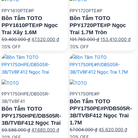
PPY1610PTE#P
PPY1720PTE#P
Bồn Tắm TOTO
Bồn Tắm TOTO
PPY1610PTE#P Ngọc
PPY1720PTE#P Ngọc
Trai Xây 1.6M
Trai 1.7M Tròn
Giá
Giá
Giá
Giá
59.400.000
₫
47.520.000
₫
191.769.000
₫
153.410.000
₫
gốc
hiện
gốc
hiệ
20% OFF
20% OFF
là:
tại
là:
tại
59.400.000 ₫.
là:
191.769.000 ₫.
là:
47.520.000 ₫.
153
PPY1750HPE/DB505R-
PPY1750PE#P
Bồn Tắm TOTO
3B/TVBF41
PPY1750PE#P/DB505R-
Bồn Tắm TOTO
3B/TVBF412 Ngọc Trai
PPY1750HPE/DB505R-
1.7M
3B/TVBF412 Ngọc Trai
Giá
Giá
Giá
Giá
57.004.000
₫
45.620.000
₫
59.586.000
₫
47.680.000
₫
gốc
hiện
gốc
hiện
20% OFF
20% OFF