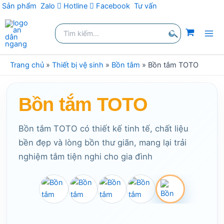
Sản phẩm
Zalo
Hotline
Facebook
Tư vấn
Nhảy
Tìm
tới
kiếm:
nội
Tìm
dung
kiếm
Trang chủ
»
Thiết bị vệ sinh
»
Bồn tắm
»
Bồn tắm TOTO
Bồn tắm TOTO
Bồn tắm TOTO có thiết kế tinh tế, chất liệu
bền đẹp và lòng bồn thư giãn, mang lại trải
nghiệm tắm tiện nghi cho gia đình