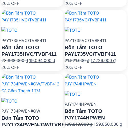
gốc
hiện
gốc
hiện
20% OFF
20% OFF
là:
tại
là:
tại
16.887.000 ₫.
là:
14.806.000 ₫.
là:
13.510.000 ₫.
11.85
PAY1735HVC/TVBF411
PAY1735VC/TVBF411
Bồn Tắm TOTO
Bồn Tắm TOTO
PAY1735HVC/TVBF411
PAY1735VC/TVBF411
Giá
Giá
Giá
Giá
23.868.000
₫
19.094.000
₫
21.521.000
₫
17.226.000
₫
gốc
hiện
gốc
hiện
20% OFF
20% OFF
là:
tại
là:
tại
23.868.000 ₫.
là:
21.521.000 ₫.
là:
19.094.000 ₫.
17.226
PJY1744HPWEN
Bồn Tắm TOTO
PJY1734PWEN#GW
PJY1744HPWEN
Bồn Tắm TOTO
PJY1734PWEN#GW/TVBF412
Giá
Gi
199.810.000
₫
159.850.000
₫