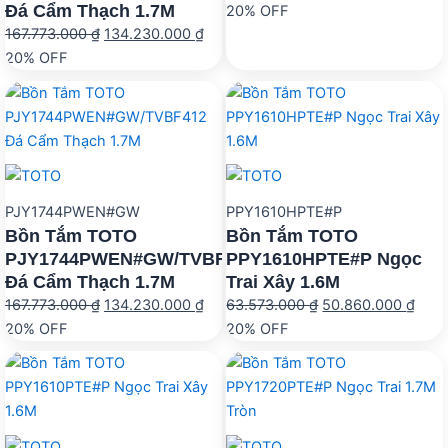
Đá Cẩm Thạch 1.7M
gốc
hi
20% OFF
Giá
Giá
167.773.000
₫
134.230.000
₫
là:
tại
gốc
hiện
20% OFF
199.810.000 ₫.
là:
là:
tại
15
167.773.000 ₫.
là:
134.230.000 ₫.
PJY1744PWEN#GW
PPY1610HPTE#P
Bồn Tắm TOTO
Bồn Tắm TOTO
PJY1744PWEN#GW/TVBF412
PPY1610HPTE#P Ngọc
Đá Cẩm Thạch 1.7M
Trai Xây 1.6M
Giá
Giá
Giá
Giá
167.773.000
₫
134.230.000
₫
63.573.000
₫
50.860.000
₫
gốc
hiện
gốc
hiện
20% OFF
20% OFF
là:
tại
là:
tại
167.773.000 ₫.
là:
63.573.000 ₫.
là:
134.230.000 ₫.
50.8