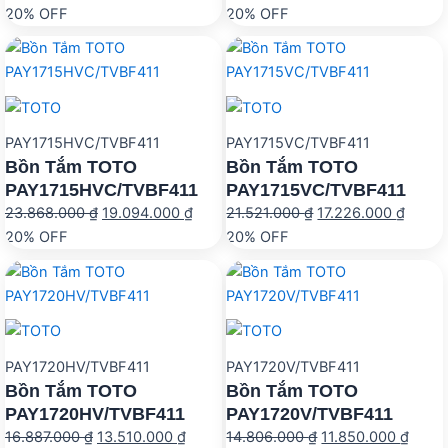
gốc
hiện
gốc
hiện
20% OFF
20% OFF
là:
tại
là:
tại
16.887.000 ₫.
là:
14.806.000 ₫.
là:
13.510.000 ₫.
11.85
PAY1715HVC/TVBF411
PAY1715VC/TVBF411
Bồn Tắm TOTO
Bồn Tắm TOTO
PAY1715HVC/TVBF411
PAY1715VC/TVBF411
Giá
Giá
Giá
Giá
23.868.000
₫
19.094.000
₫
21.521.000
₫
17.226.000
₫
gốc
hiện
gốc
hiện
20% OFF
20% OFF
là:
tại
là:
tại
23.868.000 ₫.
là:
21.521.000 ₫.
là:
19.094.000 ₫.
17.226
PAY1720HV/TVBF411
PAY1720V/TVBF411
Bồn Tắm TOTO
Bồn Tắm TOTO
PAY1720HV/TVBF411
PAY1720V/TVBF411
Giá
Giá
Giá
Giá
16.887.000
₫
13.510.000
₫
14.806.000
₫
11.850.000
₫