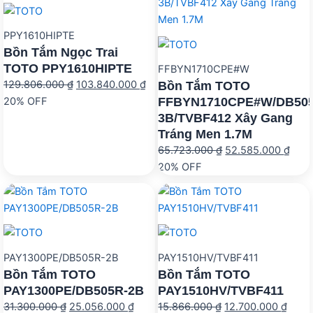
PPY1610HIPTE
Bồn Tắm Ngọc Trai
TOTO PPY1610HIPTE
FFBYN1710CPE#W
Giá
Giá
129.806.000
₫
103.840.000
₫
Bồn Tắm TOTO
gốc
hiện
FFBYN1710CPE#W/DB50
20% OFF
3B/TVBF412 Xây Gang
là:
tại
Tráng Men 1.7M
129.806.000 ₫.
là:
Giá
Giá
65.723.000
₫
52.585.000
₫
103.840.000 ₫.
gốc
hiện
20% OFF
là:
tại
65.723.000 ₫.
là:
52.5
PAY1300PE/DB505R-2B
PAY1510HV/TVBF411
Bồn Tắm TOTO
Bồn Tắm TOTO
PAY1300PE/DB505R-2B
PAY1510HV/TVBF411
Giá
Giá
Giá
Giá
31.300.000
₫
25.056.000
₫
15.866.000
₫
12.700.000
₫