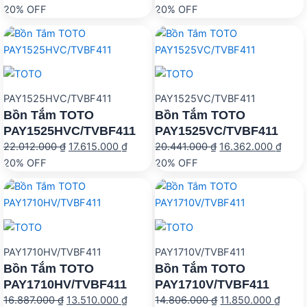
gốc
hiện
gốc
hiện
20% OFF
20% OFF
là:
tại
là:
tại
15.866.000 ₫.
là:
13.785.000 ₫.
là:
12.700.000 ₫.
11.03
PAY1525HVC/TVBF411
PAY1525VC/TVBF411
Bồn Tắm TOTO
Bồn Tắm TOTO
PAY1525HVC/TVBF411
PAY1525VC/TVBF411
Giá
Giá
Giá
Giá
22.012.000
₫
17.615.000
₫
20.441.000
₫
16.362.000
₫
gốc
hiện
gốc
hiện
20% OFF
20% OFF
là:
tại
là:
tại
22.012.000 ₫.
là:
20.441.000 ₫.
là:
17.615.000 ₫.
16.36
PAY1710HV/TVBF411
PAY1710V/TVBF411
Bồn Tắm TOTO
Bồn Tắm TOTO
PAY1710HV/TVBF411
PAY1710V/TVBF411
Giá
Giá
Giá
Giá
16.887.000
₫
13.510.000
₫
14.806.000
₫
11.850.000
₫