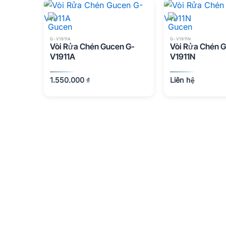
G-V1911A
G-V1911N
Vòi Rửa Chén Gucen G-
Vòi Rửa Chén 
V1911A
V1911N
1.550.000
₫
Liên hệ