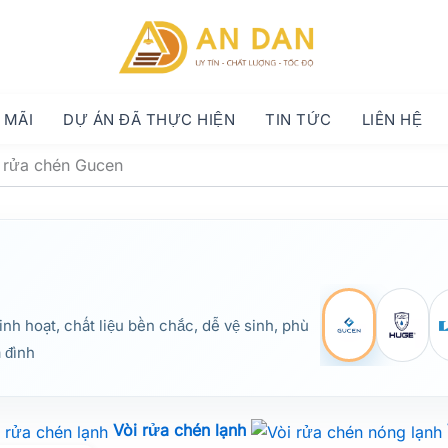
 MÃI
DỰ ÁN ĐÃ THỰC HIỆN
TIN TỨC
LIÊN HỆ
 rửa chén Gucen
linh hoạt, chất liệu bền chắc, dễ vệ sinh, phù
 đình
Vòi rửa chén lạnh