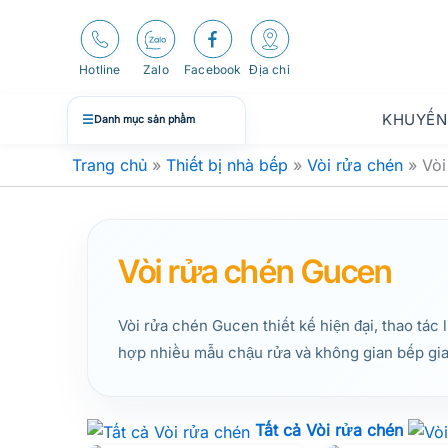
Nhảy
tới
nội
Hotline
Zalo
Facebook
Địa chỉ
dung
KHUYẾN
☰
Danh mục sản phẩm
Trang chủ
»
Thiết bị nhà bếp
»
Vòi rửa chén
»
Vòi
Vòi rửa chén Gucen
Vòi rửa chén Gucen thiết kế hiện đại, thao tác 
hợp nhiều mẫu chậu rửa và không gian bếp gia
Tất cả Vòi rửa chén