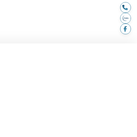
LIÊN HỆ
hành
194 - 196 Trần Não, P. An
Khánh, TP. HCM
huyển & lắp
andantran2021@gmail.com
ả
Thời gian hoạt động: 08:00 -
nh toán
20:00