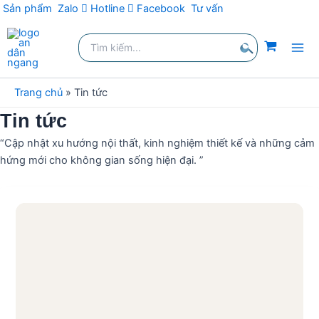
Sản phẩm
Zalo
Hotline
Facebook
Tư vấn
Nhảy
Tìm
tới
kiếm:
nội
Tìm
dung
kiếm
Trang chủ
»
Tin tức
Tin tức
“Cập nhật xu hướng nội thất, kinh nghiệm thiết kế và những cảm
hứng mới cho không gian sống hiện đại. ”