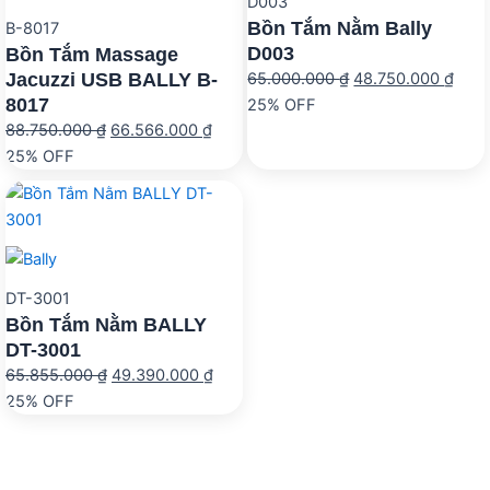
D003
Bồn Tắm Nằm Bally
B-8017
D003
Bồn Tắm Massage
Jacuzzi USB BALLY B-
Giá
Giá
65.000.000
₫
48.750.000
₫
8017
gốc
hiện
25% OFF
Giá
Giá
88.750.000
₫
66.566.000
₫
là:
tại
gốc
hiện
25% OFF
65.000.000 ₫.
là:
là:
tại
48.7
88.750.000 ₫.
là:
66.566.000 ₫.
DT-3001
Bồn Tắm Nằm BALLY
DT-3001
Giá
Giá
65.855.000
₫
49.390.000
₫
gốc
hiện
25% OFF
là:
tại
65.855.000 ₫.
là:
49.390.000 ₫.