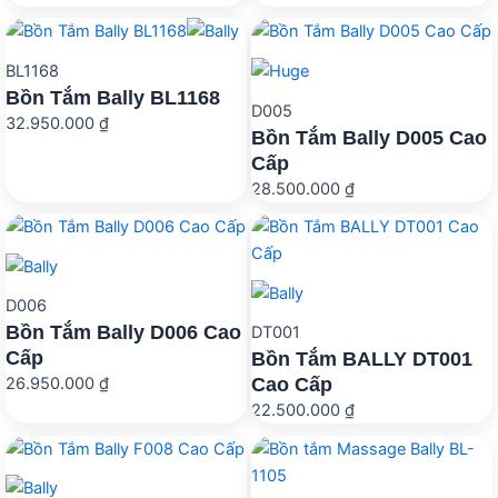
là:
tại
35.650.000 ₫.
là:
BL1168
26.73
Bồn Tắm Bally BL1168
D005
32.950.000
₫
Bồn Tắm Bally D005 Cao
Cấp
28.500.000
₫
D006
Bồn Tắm Bally D006 Cao
DT001
Cấp
Bồn Tắm BALLY DT001
Cao Cấp
26.950.000
₫
22.500.000
₫