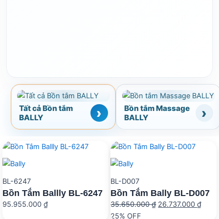
Tất cả Bồn tắm
Bồn tắm Massage
BALLY
BALLY
BL-6247
BL-D007
Bồn Tắm Ballly BL-6247
Bồn Tắm Bally BL-D007
Giá
Giá
95.955.000
₫
35.650.000
₫
26.737.000
₫
gốc
hiện
25% OFF