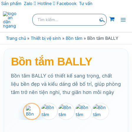
Sản phẩm
Zalo
Hotline
Facebook
Tư vấn
Nhảy
Tìm
tới
kiếm:
nội
Tìm
dung
kiếm
Trang chủ
»
Thiết bị vệ sinh
»
Bồn tắm
»
Bồn tắm BALLY
Bồn tắm BALLY
Bồn tắm BALLY có thiết kế sang trọng, chất
liệu bền đẹp và kiểu dáng dễ bố trí, giúp phòng
tắm trở nên tiện nghi, thư giãn hơn mỗi ngày