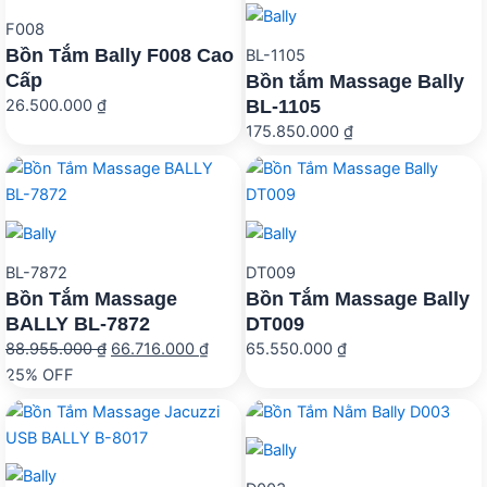
F008
Bồn Tắm Bally F008 Cao
BL-1105
Cấp
Bồn tắm Massage Bally
BL-1105
26.500.000
₫
175.850.000
₫
BL-7872
DT009
Bồn Tắm Massage
Bồn Tắm Massage Bally
BALLY BL-7872
DT009
Giá
Giá
88.955.000
₫
66.716.000
₫
65.550.000
₫
gốc
hiện
25% OFF
là:
tại
88.955.000 ₫.
là:
66.716.000 ₫.