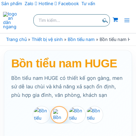
Sản phẩm
Zalo
Hotline
Facebook
Tư vấn
Nhảy
Tìm
tới
kiếm:
nội
Tìm
dung
kiếm
Trang chủ
»
Thiết bị vệ sinh
»
Bồn tiểu nam
»
Bồn tiểu nam HU
Bồn tiểu nam HUGE
Bồn tiểu nam HUGE có thiết kế gọn gàng, men
sứ dễ lau chùi và khả năng xả sạch ổn định,
phù hợp gia đình, văn phòng, khách sạn