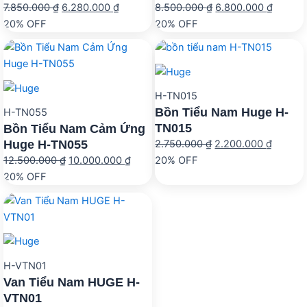
Giá
Giá
Giá
Giá
7.850.000
₫
6.280.000
₫
8.500.000
₫
6.800.000
₫
gốc
hiện
gốc
hiện
20% OFF
20% OFF
là:
tại
là:
tại
7.850.000 ₫.
là:
8.500.000 ₫.
là:
6.280.000 ₫.
6.800.
H-TN015
Bồn Tiểu Nam Huge H-
H-TN055
TN015
Bồn Tiểu Nam Cảm Ứng
Huge H-TN055
Giá
Giá
2.750.000
₫
2.200.000
₫
Giá
Giá
gốc
hiện
12.500.000
₫
10.000.000
₫
20% OFF
gốc
hiện
là:
tại
20% OFF
là:
tại
2.750.000 ₫.
là:
12.500.000 ₫.
là:
2.200.0
10.000.000 ₫.
H-VTN01
Van Tiểu Nam HUGE H-
VTN01