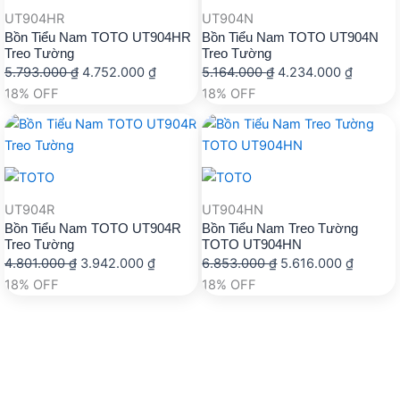
UT904HR
UT904N
Bồn Tiểu Nam TOTO UT904HR
Bồn Tiểu Nam TOTO UT904N
Treo Tường
Treo Tường
Giá
Giá
Giá
Giá
5.793.000
₫
4.752.000
₫
5.164.000
₫
4.234.000
₫
gốc
hiện
gốc
hiện
18% OFF
18% OFF
là:
tại
là:
tại
5.793.000 ₫.
là:
5.164.000 ₫.
là:
4.752.000 ₫.
4.234.0
UT904R
UT904HN
Bồn Tiểu Nam TOTO UT904R
Bồn Tiểu Nam Treo Tường
Treo Tường
TOTO UT904HN
Giá
Giá
Giá
Giá
4.801.000
₫
3.942.000
₫
6.853.000
₫
5.616.000
₫
gốc
hiện
gốc
hiện
18% OFF
18% OFF
là:
tại
là:
tại
4.801.000 ₫.
là:
6.853.000 ₫.
là:
3.942.000 ₫.
5.616.0