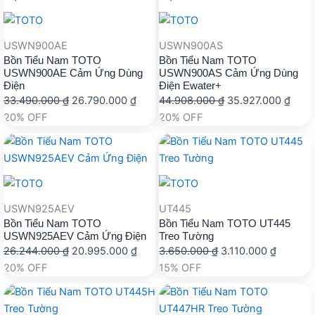
USWN900AE
USWN900AS
Bồn Tiểu Nam TOTO
Bồn Tiểu Nam TOTO
USWN900AE Cảm Ứng Dùng
USWN900AS Cảm Ứng Dùng
Điện
Điện Ewater+
Giá
Giá
Giá
Giá
33.490.000
₫
26.790.000
₫
44.908.000
₫
35.927.000
₫
gốc
hiện
gốc
hiện
20% OFF
20% OFF
là:
tại
là:
tại
33.490.000 ₫.
là:
44.908.000 ₫.
là:
26.790.000 ₫.
35.9
USWN925AEV
UT445
Bồn Tiểu Nam TOTO
Bồn Tiểu Nam TOTO UT445
USWN925AEV Cảm Ứng Điện
Treo Tường
Giá
Giá
Giá
Giá
26.244.000
₫
20.995.000
₫
3.650.000
₫
3.110.000
₫
gốc
hiện
gốc
hiện
20% OFF
15% OFF
là:
tại
là:
tại
26.244.000 ₫.
là:
3.650.000 ₫.
là: