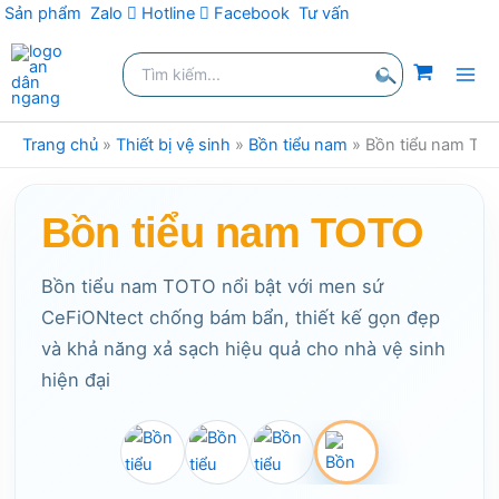
Sản phẩm
Zalo
Hotline
Facebook
Tư vấn
Nhảy
Tìm
tới
kiếm:
nội
Tìm
dung
kiếm
Trang chủ
»
Thiết bị vệ sinh
»
Bồn tiểu nam
»
Bồn tiểu nam TO
Bồn tiểu nam TOTO
Bồn tiểu nam TOTO nổi bật với men sứ
CeFiONtect chống bám bẩn, thiết kế gọn đẹp
và khả năng xả sạch hiệu quả cho nhà vệ sinh
hiện đại