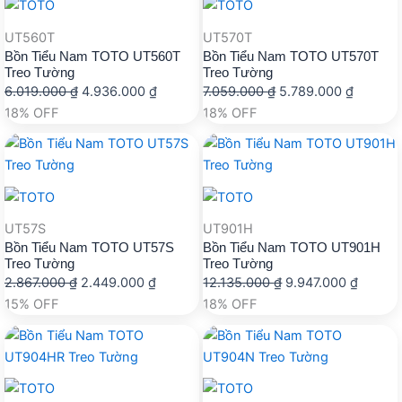
UT560T
UT570T
Bồn Tiểu Nam TOTO UT560T
Bồn Tiểu Nam TOTO UT570T
Treo Tường
Treo Tường
Giá
Giá
Giá
Giá
6.019.000
₫
4.936.000
₫
7.059.000
₫
5.789.000
₫
gốc
hiện
gốc
hiện
18% OFF
18% OFF
là:
tại
là:
tại
6.019.000 ₫.
là:
7.059.000 ₫.
là:
4.936.000 ₫.
5.789.0
UT57S
UT901H
Bồn Tiểu Nam TOTO UT57S
Bồn Tiểu Nam TOTO UT901H
Treo Tường
Treo Tường
Giá
Giá
Giá
Giá
2.867.000
₫
2.449.000
₫
12.135.000
₫
9.947.000
₫
gốc
hiện
gốc
hiện
15% OFF
18% OFF
là:
tại
là:
tại
2.867.000 ₫.
là:
12.135.000 ₫.
là:
2.449.000 ₫.
9.947.