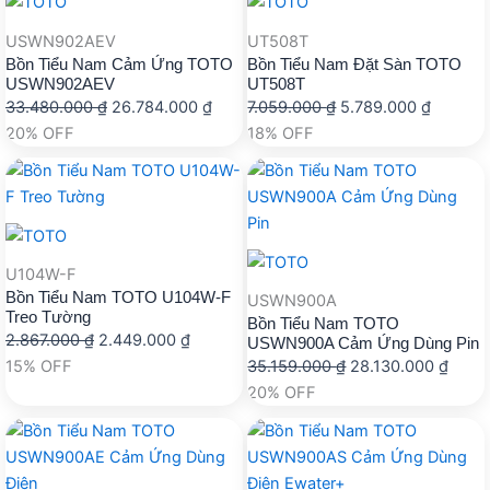
USWN902AEV
UT508T
Bồn Tiểu Nam Cảm Ứng TOTO
Bồn Tiểu Nam Đặt Sàn TOTO
USWN902AEV
UT508T
Giá
Giá
Giá
Giá
33.480.000
₫
26.784.000
₫
7.059.000
₫
5.789.000
₫
gốc
hiện
gốc
hiện
20% OFF
18% OFF
là:
tại
là:
tại
33.480.000 ₫.
là:
7.059.000 ₫.
là:
26.784.000 ₫.
5.789.0
U104W-F
Bồn Tiểu Nam TOTO U104W-F
USWN900A
Treo Tường
Bồn Tiểu Nam TOTO
Giá
Giá
2.867.000
₫
2.449.000
₫
USWN900A Cảm Ứng Dùng Pin
gốc
hiện
Giá
Giá
15% OFF
35.159.000
₫
28.130.000
₫
là:
tại
gốc
hiện
20% OFF
2.867.000 ₫.
là:
là:
tại
2.449.000 ₫.
35.159.000 ₫.
là:
28.13