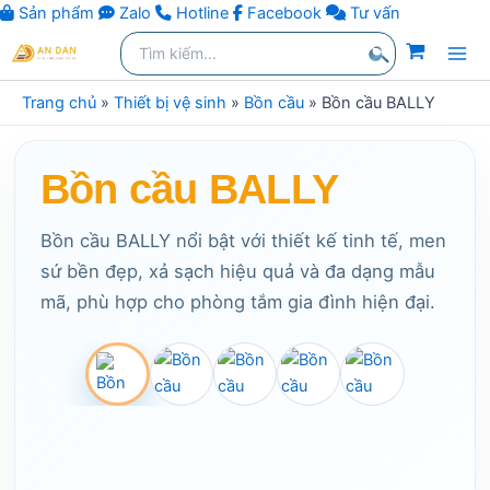
Sản phẩm
Zalo
Hotline
Facebook
Tư vấn
Nhảy
Tìm
kiếm:
tới
Tìm
nội
Trang chủ
»
Thiết bị vệ sinh
»
Bồn cầu
»
Bồn cầu BALLY
kiếm
dung
Bồn cầu BALLY
Bồn cầu BALLY nổi bật với thiết kế tinh tế, men
sứ bền đẹp, xả sạch hiệu quả và đa dạng mẫu
mã, phù hợp cho phòng tắm gia đình hiện đại.