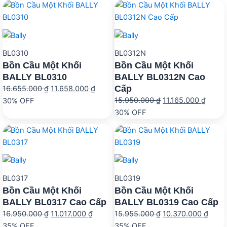
BL0310
BL0312N
Bồn Cầu Một Khối
Bồn Cầu Một Khối
BALLY BL0310
BALLY BL0312N Cao
Cấp
Giá
Giá
16.655.000
₫
11.658.000
₫
Giá
Giá
gốc
hiện
15.950.000
₫
11.165.000
₫
30% OFF
gốc
hiện
là:
tại
30% OFF
là:
tại
16.655.000 ₫.
là:
15.950.000 ₫.
là:
11.658.000 ₫.
11.165
BL0317
BL0319
Bồn Cầu Một Khối
Bồn Cầu Một Khối
BALLY BL0317 Cao Cấp
BALLY BL0319 Cao Cấp
Giá
Giá
Giá
Giá
16.950.000
₫
11.017.000
₫
15.955.000
₫
10.370.000
₫
gốc
hiện
gốc
hiện
35% OFF
35% OFF