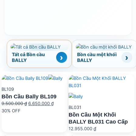
Tất cả Bồn cầu
Bồn cầu một khối
BALLY
BALLY
BL109
Bồn Cầu Bally BL109
Giá
Giá
9.500.000
₫
6.650.000
₫
BL031
gốc
hiện
30% OFF
Bồn Cầu Một Khối
là:
tại
BALLY BL031 Cao Cấp
9.500.000 ₫.
là:
12.955.000
₫
6.650.000 ₫.