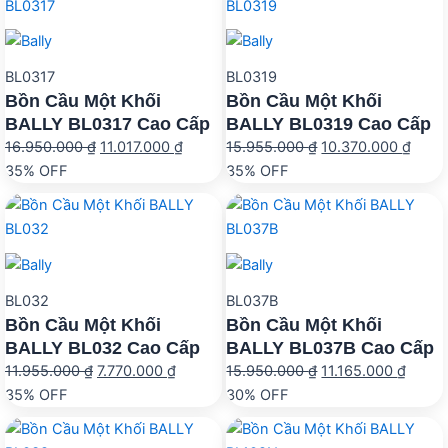
11.165
BL0317
BL0319
Bồn Cầu Một Khối
Bồn Cầu Một Khối
BALLY BL0317 Cao Cấp
BALLY BL0319 Cao Cấp
Giá
Giá
Giá
Giá
16.950.000
₫
11.017.000
₫
15.955.000
₫
10.370.000
₫
gốc
hiện
gốc
hiện
35% OFF
35% OFF
là:
tại
là:
tại
16.950.000 ₫.
là:
15.955.000 ₫.
là:
11.017.000 ₫.
10.37
BL032
BL037B
Bồn Cầu Một Khối
Bồn Cầu Một Khối
BALLY BL032 Cao Cấp
BALLY BL037B Cao Cấp
Giá
Giá
Giá
Giá
11.955.000
₫
7.770.000
₫
15.950.000
₫
11.165.000
₫
gốc
hiện
gốc
hiện
35% OFF
30% OFF
là:
tại
là:
tại
11.955.000 ₫.
là:
15.950.000 ₫.
là: