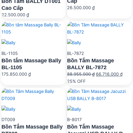
Cấp
Bồn Tắm BALLY DT001
Cao Cấp
26.500.000
₫
22.500.000
₫
BL-1105
BL-7872
Bồn tắm Massage Bally
Bồn Tắm Massage
BL-1105
BALLY BL-7872
Giá
Giá
175.850.000
₫
88.955.000
₫
66.716.000
₫
gốc
hiện
25% OFF
là:
tại
88.955.000 ₫.
là:
66.7
DT009
B-8017
Bồn Tắm Massage Bally
Bồn Tắm Massage