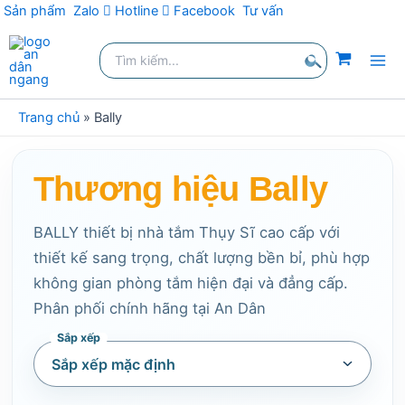
Sản phẩm
Zalo
Hotline
Facebook
Tư vấn
Nhảy
Tìm
tới
kiếm:
nội
Tìm
dung
kiếm
Trang chủ
»
Bally
Thương hiệu Bally
BALLY thiết bị nhà tắm Thụy Sĩ cao cấp với
thiết kế sang trọng, chất lượng bền bỉ, phù hợp
không gian phòng tắm hiện đại và đẳng cấp.
Phân phối chính hãng tại An Dân