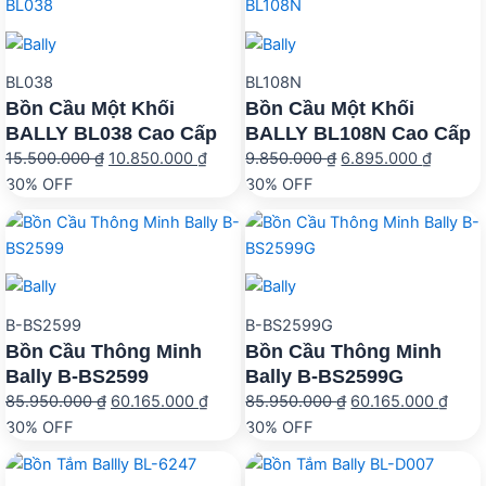
7.770.000 ₫.
11.165
BL038
BL108N
Bồn Cầu Một Khối
Bồn Cầu Một Khối
BALLY BL038 Cao Cấp
BALLY BL108N Cao Cấp
Giá
Giá
Giá
Giá
15.500.000
₫
10.850.000
₫
9.850.000
₫
6.895.000
₫
gốc
hiện
gốc
hiện
30% OFF
30% OFF
là:
tại
là:
tại
15.500.000 ₫.
là:
9.850.000 ₫.
là:
10.850.000 ₫.
6.895.
B-BS2599
B-BS2599G
Bồn Cầu Thông Minh
Bồn Cầu Thông Minh
Bally B-BS2599
Bally B-BS2599G
Giá
Giá
Giá
Giá
85.950.000
₫
60.165.000
₫
85.950.000
₫
60.165.000
₫
gốc
hiện
gốc
hiện
30% OFF
30% OFF
là:
tại
là:
tại
85.950.000 ₫.
là:
85.950.000 ₫.
là: