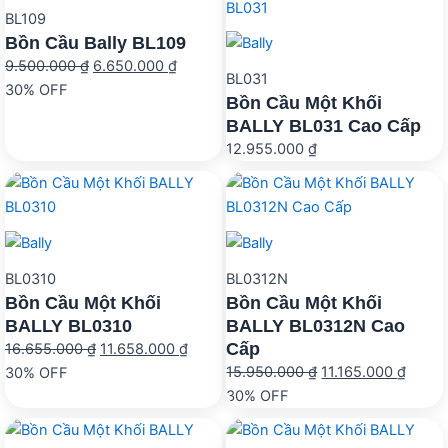
BL109
Bồn Cầu Bally BL109
Giá
Giá
9.500.000
₫
6.650.000
₫
BL031
gốc
hiện
30% OFF
Bồn Cầu Một Khối
là:
tại
BALLY BL031 Cao Cấp
9.500.000 ₫.
là:
12.955.000
₫
6.650.000 ₫.
BL0310
BL0312N
Bồn Cầu Một Khối
Bồn Cầu Một Khối
BALLY BL0310
BALLY BL0312N Cao
Cấp
Giá
Giá
16.655.000
₫
11.658.000
₫
Giá
Giá
gốc
hiện
15.950.000
₫
11.165.000
₫
30% OFF
gốc
hiện
là:
tại
30% OFF
là:
tại
16.655.000 ₫.
là:
15.950.000 ₫.
là:
11.658.000 ₫.