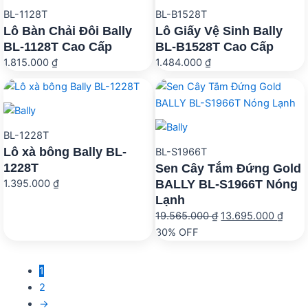
BL-1128T
BL-B1528T
Lô Bàn Chải Đôi Bally
Lô Giấy Vệ Sinh Bally
BL-1128T Cao Cấp
BL-B1528T Cao Cấp
1.815.000
₫
1.484.000
₫
BL-1228T
Lô xà bông Bally BL-
BL-S1966T
1228T
Sen Cây Tắm Đứng Gold
BALLY BL-S1966T Nóng
1.395.000
₫
Lạnh
Giá
Giá
19.565.000
₫
13.695.000
₫
gốc
hiện
30% OFF
là:
tại
19.565.000 ₫.
là:
1
13.69
2
→