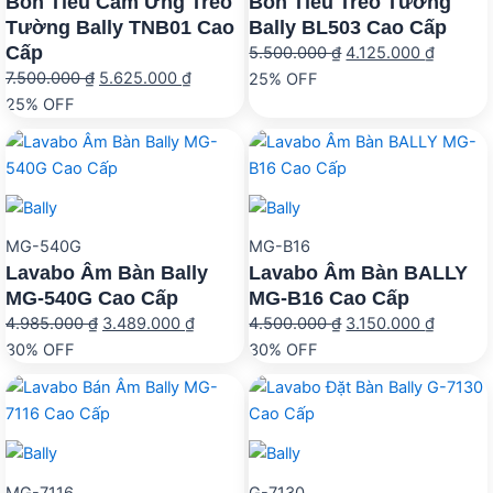
Bồn Tiểu Cảm Ứng Treo
Bồn Tiểu Treo Tường
Tường Bally TNB01 Cao
Bally BL503 Cao Cấp
Cấp
Giá
Giá
5.500.000
₫
4.125.000
₫
Giá
Giá
7.500.000
₫
5.625.000
₫
gốc
hiện
25% OFF
gốc
hiện
25% OFF
là:
tại
là:
tại
5.500.000 ₫.
là:
7.500.000 ₫.
là:
4.125.0
5.625.000 ₫.
MG-540G
MG-B16
Lavabo Âm Bàn Bally
Lavabo Âm Bàn BALLY
MG-540G Cao Cấp
MG-B16 Cao Cấp
Giá
Giá
Giá
Giá
4.985.000
₫
3.489.000
₫
4.500.000
₫
3.150.000
₫
gốc
hiện
gốc
hiện
30% OFF
30% OFF
là:
tại
là:
tại
4.985.000 ₫.
là:
4.500.000 ₫.
là:
3.489.000 ₫.
3.150.0
MG-7116
G-7130