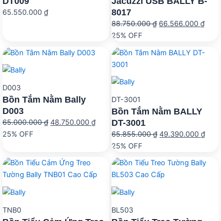
DT009
Jacuzzi USB BALLY B-
8017
65.550.000
₫
Giá
Giá
88.750.000
₫
66.566.000
₫
gốc
hiện
25% OFF
là:
tại
88.750.000 ₫.
là:
66.5
D003
Bồn Tắm Nằm Bally
DT-3001
D003
Bồn Tắm Nằm BALLY
Giá
Giá
DT-3001
65.000.000
₫
48.750.000
₫
gốc
hiện
Giá
Giá
25% OFF
65.855.000
₫
49.390.000
₫
là:
tại
gốc
hiện
25% OFF
65.000.000 ₫.
là:
là:
tại
48.750.000 ₫.
65.855.000 ₫.
là:
49.3
TNB0
BL503