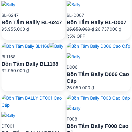
60.165.000 ₫.
60.1
BL-6247
BL-D007
Bồn Tắm Ballly BL-6247
Bồn Tắm Bally BL-D007
Giá
Giá
95.955.000
₫
35.650.000
₫
26.737.000
₫
gốc
hiện
25% OFF
là:
tại
35.650.000 ₫.
là:
BL1168
26.73
Bồn Tắm Bally BL1168
D006
32.950.000
₫
Bồn Tắm Bally D006 Cao
Cấp
26.950.000
₫
F008
Bồn Tắm Bally F008 Cao
DT001