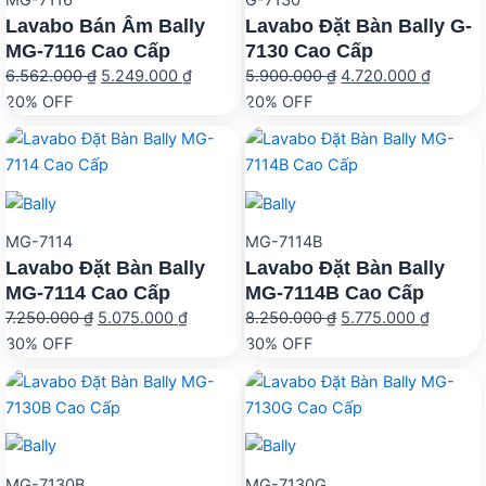
Lavabo Bán Âm Bally
Lavabo Đặt Bàn Bally G-
MG-7116 Cao Cấp
7130 Cao Cấp
Giá
Giá
Giá
Giá
6.562.000
₫
5.249.000
₫
5.900.000
₫
4.720.000
₫
gốc
hiện
gốc
hiện
20% OFF
20% OFF
là:
tại
là:
tại
6.562.000 ₫.
là:
5.900.000 ₫.
là:
5.249.000 ₫.
4.720.0
MG-7114
MG-7114B
Lavabo Đặt Bàn Bally
Lavabo Đặt Bàn Bally
MG-7114 Cao Cấp
MG-7114B Cao Cấp
Giá
Giá
Giá
Giá
7.250.000
₫
5.075.000
₫
8.250.000
₫
5.775.000
₫
gốc
hiện
gốc
hiện
30% OFF
30% OFF
là:
tại
là:
tại
7.250.000 ₫.
là:
8.250.000 ₫.
là:
5.075.000 ₫.
5.775.0
MG-7130B
MG-7130G