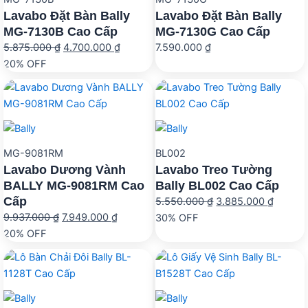
Lavabo Đặt Bàn Bally
Lavabo Đặt Bàn Bally
MG-7130B Cao Cấp
MG-7130G Cao Cấp
Giá
Giá
5.875.000
₫
4.700.000
₫
7.590.000
₫
gốc
hiện
20% OFF
là:
tại
5.875.000 ₫.
là:
4.700.000 ₫.
MG-9081RM
BL002
Lavabo Dương Vành
Lavabo Treo Tường
BALLY MG-9081RM Cao
Bally BL002 Cao Cấp
Cấp
Giá
Giá
5.550.000
₫
3.885.000
₫
Giá
Giá
9.937.000
₫
7.949.000
₫
gốc
hiện
30% OFF
gốc
hiện
20% OFF
là:
tại
là:
tại
5.550.000 ₫.
là:
9.937.000 ₫.
là:
3.885.
7.949.000 ₫.