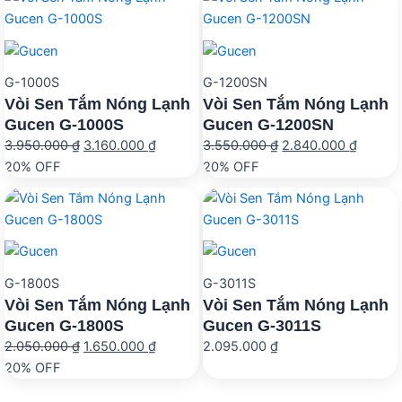
1.700.000 ₫.
là:
1.240.0
1.360.000 ₫.
G-1000S
G-1200SN
Vòi Sen Tắm Nóng Lạnh
Vòi Sen Tắm Nóng Lạnh
Gucen G-1000S
Gucen G-1200SN
Giá
Giá
Giá
Giá
3.950.000
₫
3.160.000
₫
3.550.000
₫
2.840.000
₫
gốc
hiện
gốc
hiện
20% OFF
20% OFF
là:
tại
là:
tại
3.950.000 ₫.
là:
3.550.000 ₫.
là:
3.160.000 ₫.
2.840.
G-1800S
G-3011S
Vòi Sen Tắm Nóng Lạnh
Vòi Sen Tắm Nóng Lạnh
Gucen G-1800S
Gucen G-3011S
Giá
Giá
2.050.000
₫
1.650.000
₫
2.095.000
₫
gốc
hiện
20% OFF
là:
tại