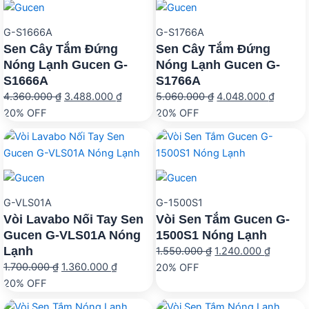
G-S1666A
G-S1766A
Sen Cây Tắm Đứng
Sen Cây Tắm Đứng
Nóng Lạnh Gucen G-
Nóng Lạnh Gucen G-
S1666A
S1766A
Giá
Giá
Giá
Giá
4.360.000
₫
3.488.000
₫
5.060.000
₫
4.048.000
₫
gốc
hiện
gốc
hiện
20% OFF
20% OFF
là:
tại
là:
tại
4.360.000 ₫.
là:
5.060.000 ₫.
là:
3.488.000 ₫.
4.048.
G-VLS01A
G-1500S1
Vòi Lavabo Nối Tay Sen
Vòi Sen Tắm Gucen G-
Gucen G-VLS01A Nóng
1500S1 Nóng Lạnh
Lạnh
Giá
Giá
1.550.000
₫
1.240.000
₫
Giá
Giá
1.700.000
₫
1.360.000
₫
gốc
hiện
20% OFF
gốc
hiện
20% OFF
là:
tại
là:
tại
1.550.000 ₫.
là: