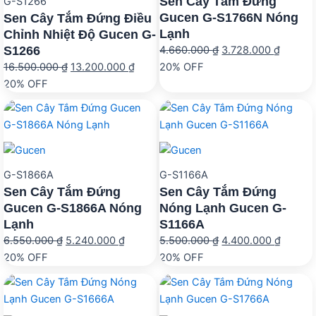
Sen Cây Tắm Đứng
G-S1266
Gucen G-S1766N Nóng
Sen Cây Tắm Đứng Điều
Lạnh
Chỉnh Nhiệt Độ Gucen G-
S1266
Giá
Giá
4.660.000
₫
3.728.000
₫
Giá
Giá
gốc
hiện
16.500.000
₫
13.200.000
₫
20% OFF
gốc
hiện
là:
tại
20% OFF
là:
tại
4.660.000 ₫.
là:
16.500.000 ₫.
là:
3.728.0
13.200.000 ₫.
G-S1866A
G-S1166A
Sen Cây Tắm Đứng
Sen Cây Tắm Đứng
Gucen G-S1866A Nóng
Nóng Lạnh Gucen G-
Lạnh
S1166A
Giá
Giá
Giá
Giá
6.550.000
₫
5.240.000
₫
5.500.000
₫
4.400.000
₫
gốc
hiện
gốc
hiện
20% OFF
20% OFF
là:
tại
là:
tại
6.550.000 ₫.
là:
5.500.000 ₫.
là:
5.240.000 ₫.
4.400.