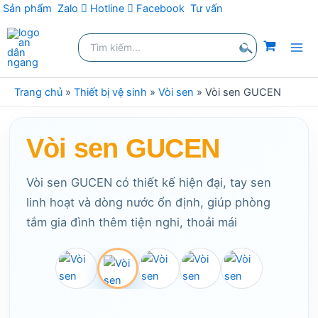
Sản phẩm
Zalo
Hotline
Facebook
Tư vấn
Nhảy
Tìm
tới
kiếm:
nội
Tìm
dung
kiếm
Trang chủ
»
Thiết bị vệ sinh
»
Vòi sen
»
Vòi sen GUCEN
Vòi sen GUCEN
Vòi sen GUCEN có thiết kế hiện đại, tay sen
linh hoạt và dòng nước ổn định, giúp phòng
tắm gia đình thêm tiện nghi, thoải mái