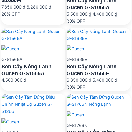
S1666M
Sen Cây Nóng Lạnh
Giá
Giá
Gucen G-S1066A
7.850.000
₫
6.280.000
₫
gốc
hiện
Giá
Giá
20% OFF
5.500.000
₫
4.400.000
₫
là:
tại
gốc
hiện
20% OFF
7.850.000 ₫.
là:
là:
tại
6.280.000 ₫.
5.500.000 ₫.
là:
4.400.
G-S1566A
G-S1666E
Sen Cây Nóng Lạnh
Sen Cây Nóng Lạnh
Gucen G-S1566A
Gucen G-S1666E
Giá
Giá
4.500.000
₫
6.850.000
₫
5.480.000
₫
gốc
hiện
20% OFF
là:
tại
6.850.000 ₫.
là:
5.480.
G-S1766N