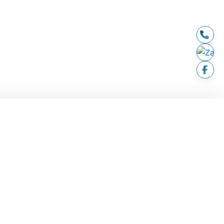
LIÊN HỆ
hành
194 - 196 Trần Não, P. An
Khánh, TP. HCM
huyển & lắp
andantran2021@gmail.com
ả
Thời gian hoạt động: 08:00 -
nh toán
20:00