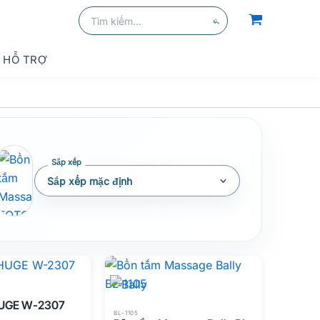
kiếm
Tìm
kiếm:
Tìm
kiếm
HỖ TRỢ
HUGE W-2307
BL-1105