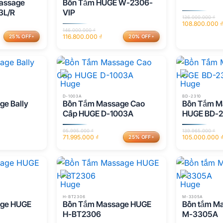
assage
Bồn Tắm HUGE W-2306-
3L/R
VIP
136.000.000
₫
108.800.000
Giá
Giá
146.000.000
₫
116.800.000
₫
gốc
hiện
25% OFF
20% OFF
Giá
Giá
là:
tại
gốc
hiện
136.000.000 ₫
là:
là:
tại
108.800.000 ₫
146.000.000 ₫.
là:
116.800.000 ₫.
D-1003A
BD-2310
e Bally
Bồn Tắm Massage Cao
Bồn Tắm M
Cấp HUGE D-1003A
HUGE BD-2
95.995.000
₫
139.965.000
₫
71.995.000
₫
105.000.000
25% OFF
Giá
Giá
Giá
Giá
gốc
hiện
gốc
hiện
là:
tại
là:
tại
95.995.000 ₫.
là:
139.965.000 ₫.
là:
71.995.000 ₫.
105.000.000 ₫
H-BT2306
M-3305A
age HUGE
Bồn Tắm Massage HUGE
Bồn tắm M
H-BT2306
M-3305A