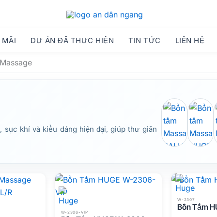
 MÃI
DỰ ÁN ĐÃ THỰC HIỆN
TIN TỨC
LIÊN HỆ
 Massage
sục khí và kiểu dáng hiện đại, giúp thư giãn
W-2307
Bồn Tắm 
W-2306-VIP