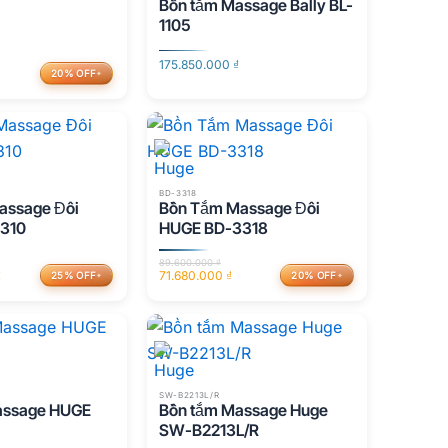
Bồn tắm Massage Bally BL-
1105
₫
175.850.000
₫
20% OFF
.
.
BD-3318
assage Đôi
Bồn Tắm Massage Đôi
310
HUGE BD-3318
89.600.000
₫
₫
71.680.000
₫
25% OFF
20% OFF
Giá
Giá
gốc
hiện
là:
tại
89.600.000 ₫.
là:
.
71.680.000 ₫.
SW-B2213L/R
assage HUGE
Bồn tắm Massage Huge
SW-B2213L/R