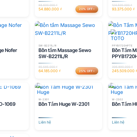
68.600.000
₫
124.500.000
₫
54.880.000
₫
93.375.000
₫
20% OFF
Giá
Giá
Giá
Giá
gốc
hiện
gốc
hiện
là:
tại
là:
tại
68.600.000 ₫.
là:
124.500.000 ₫
là:
54.880.000 ₫.
93.375.000 ₫.
SW-B2211L/R
PPYB1720HPTE
e Nofer
Bồn tắm Massage Sewo
Bồn Tắm M
SW-B2211L/R
PPYB1720
85.585.000
₫
306.890.000
₫
64.185.000
₫
245.509.000
25% OFF
Giá
Giá
Giá
Giá
ÀNG
HẾT HÀNG
HẾ
gốc
hiện
gốc
hiện
là:
tại
là:
tại
85.585.000 ₫.
là:
306.890.000 ₫
là:
64.185.000 ₫.
245.509.000 ₫
W-2301
W-2302
D-1069
Bồn Tắm Huge W-2301
Bồn Tắm 
Liên hệ
Liên hệ