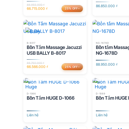
88.955.000
₫
86.850.000
₫
66.715.000
₫
25% OFF
Giá
Giá
gốc
hiện
là:
tại
88.955.000 ₫.
là:
66.715.000 ₫.
B-8017
NG-1678D
Bồn Tắm Massage Jacuzzi
Bồn tắm Massag
USB BALLY B-8017
NG-1678D
88.750.000
₫
88.950.000
₫
66.566.000
₫
25% OFF
Giá
Giá
HẾT HÀNG
HẾT H
gốc
hiện
là:
tại
88.750.000 ₫.
là:
66.566.000 ₫.
D-1066
D-1069
Bồn Tắm HUGE D-1066
Bồn Tắm HUGE 
Liên hệ
Liên hệ