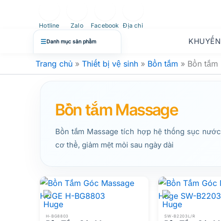
Nhảy
tới
Hotline
Zalo
Facebook
Địa chỉ
nội
KHUYẾN
☰
Danh mục sản phẩm
dung
Trang chủ
»
Thiết bị vệ sinh
»
Bồn tắm
»
Bồn tắm
Bồn tắm Massage
Bồn tắm Massage tích hợp hệ thống sục nước, 
cơ thể, giảm mệt mỏi sau ngày dài
H-BG8803
SW-B2203L/R