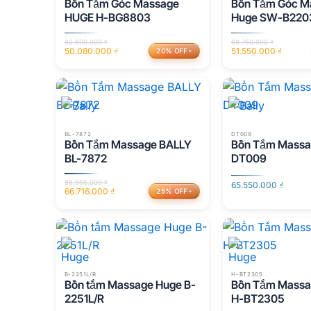
Bồn Tắm Góc Massage
Bồn Tắm Góc M
HUGE H-BG8803
Huge SW-B220
62.600.000
₫
68.750.000
₫
50.080.000
₫
51.550.000
₫
20% OFF
Giá
Giá
Giá
Giá
gốc
hiện
gốc
hiện
là:
tại
là:
tại
62.600.000 ₫.
là:
68.750.000 ₫.
là:
50.080.000 ₫.
51.550.000 ₫.
BL-7872
DT009
Bồn Tắm Massage BALLY
Bồn Tắm Massag
BL-7872
DT009
88.955.000
₫
65.550.000
₫
66.716.000
₫
25% OFF
Giá
Giá
gốc
hiện
là:
tại
88.955.000 ₫.
là:
66.716.000 ₫.
B-2251L/R
H-BT2305
Bồn tắm Massage Huge B-
Bồn Tắm Mass
2251L/R
H-BT2305