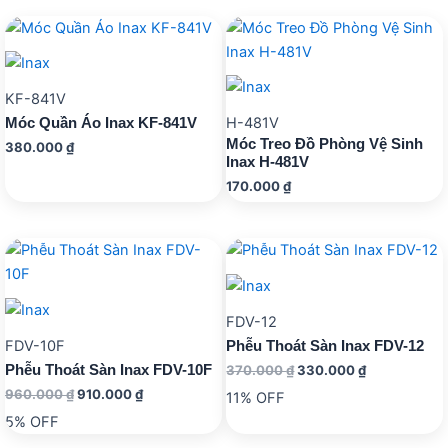
870.000 ₫.
KF-841V
H-481V
Móc Quần Áo Inax KF-841V
Móc Treo Đồ Phòng Vệ Sinh
380.000
₫
Inax H-481V
170.000
₫
FDV-12
FDV-10F
Phễu Thoát Sàn Inax FDV-12
Giá
Giá
Phễu Thoát Sàn Inax FDV-10F
370.000
₫
330.000
₫
gốc
hiện
Giá
Giá
960.000
₫
910.000
₫
11% OFF
là:
tại
gốc
hiện
370.000 ₫.
là:
5% OFF
là:
tại
330.000 ₫.
960.000 ₫.
là: