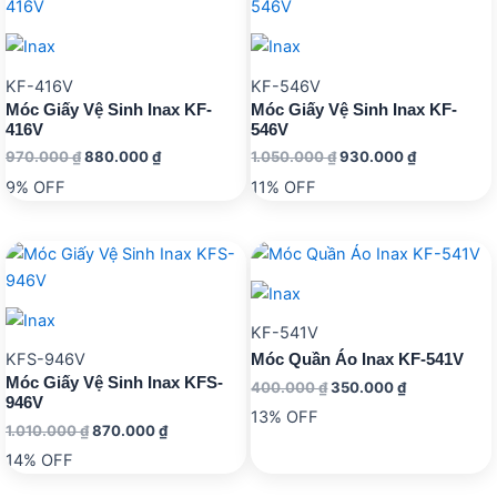
KF-416V
KF-546V
Móc Giấy Vệ Sinh Inax KF-
Móc Giấy Vệ Sinh Inax KF-
416V
546V
Giá
Giá
Giá
Giá
970.000
₫
880.000
₫
1.050.000
₫
930.000
₫
gốc
hiện
gốc
hiện
9% OFF
11% OFF
là:
tại
là:
tại
970.000 ₫.
là:
1.050.000 ₫.
là:
880.000 ₫.
930.000 ₫.
KF-541V
KFS-946V
Móc Quần Áo Inax KF-541V
Móc Giấy Vệ Sinh Inax KFS-
Giá
Giá
400.000
₫
350.000
₫
946V
gốc
hiện
13% OFF
là:
tại
Giá
Giá
1.010.000
₫
870.000
₫
400.000 ₫.
là:
gốc
hiện
14% OFF
350.000 ₫.
là:
tại
1.010.000 ₫.
là: