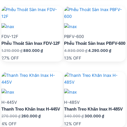
910.000 ₫.
FDV-12F
PBFV-600
Phễu Thoát Sàn Inax FDV-12F
Phễu Thoát Sàn Inax PBFV-600
Giá
Giá
Giá
Giá
1.210.000
₫
880.000
₫
4.930.000
₫
4.290.000
₫
gốc
hiện
gốc
hiện
27% OFF
13% OFF
là:
tại
là:
tại
1.210.000 ₫.
là:
4.930.000 ₫.
là:
880.000 ₫.
4.290.0
H-445V
H-485V
Thanh Treo Khăn Inax H-445V
Thanh Treo Khăn Inax H-485V
Giá
Giá
Giá
Giá
270.000
₫
260.000
₫
340.000
₫
300.000
₫
gốc
hiện
gốc
hiện
4% OFF
12% OFF
là:
tại
là:
tại