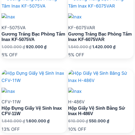
KF-5075VA
KF-6075VAR
Gương Tráng Bạc Phòng Tắm
Gương Tráng Bạc Phòng Tắm
Inax KF-5075VA
Inax KF-6075VAR
Giá
Giá
Giá
Giá
1.000.000
₫
920.000
₫
1.540.000
₫
1.420.000
₫
gốc
hiện
gốc
hiện
8% OFF
8% OFF
là:
tại
là:
tại
1.000.000 ₫.
là:
1.540.000 ₫.
là:
920.000 ₫.
1.420.000
CFV-11W
H-486V
Hộp Đựng Giấy Vệ Sinh Inax
Hộp Giấy Vệ Sinh Bằng Sứ
CFV-11W
Inax H-486V
Giá
Giá
Giá
Giá
1.840.000
₫
1.600.000
₫
610.000
₫
550.000
₫
gốc
hiện
gốc
hiện
13% OFF
10% OFF
là:
tại
là:
tại