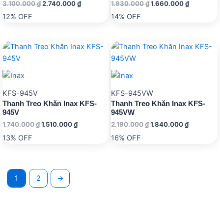
Giá
Giá
Giá
Giá
3.100.000
₫
2.740.000
₫
1.930.000
₫
1.660.000
₫
gốc
hiện
gốc
hiện
12% OFF
14% OFF
là:
tại
là:
tại
3.100.000 ₫.
là:
1.930.000 ₫.
là:
2.740.000 ₫.
1.660.000
KFS-945V
KFS-945VW
Thanh Treo Khăn Inax KFS-
Thanh Treo Khăn Inax KFS-
945V
945VW
Giá
Giá
Giá
Giá
1.740.000
₫
1.510.000
₫
2.190.000
₫
1.840.000
₫
gốc
hiện
gốc
hiện
13% OFF
16% OFF
là:
tại
là:
tại
1.740.000 ₫.
là:
2.190.000 ₫.
là:
1.510.000 ₫.
1.840.000
1
2
→