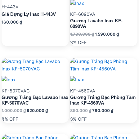
H-443V
KF-6090VA
Giá Đựng Ly Inax H-443V
Gương Lavabo Inax KF-
160.000
₫
6090VA
Giá
Giá
1.730.000
₫
1.590.000
₫
gốc
hiện
8% OFF
là:
tại
1.730.000 ₫.
là:
1.590.000
KF-5070VAC
KF-4560VA
Gương Tráng Bạc Lavabo Inax
Gương Tráng Bạc Phòng Tắm
KF-5070VAC
Inax KF-4560VA
Giá
Giá
Giá
Giá
1.000.000
₫
920.000
₫
850.000
₫
780.000
₫
gốc
hiện
gốc
hiện
8% OFF
8% OFF
là:
tại
là:
tại
1.000.000 ₫.
là:
850.000 ₫.
là:
920.000 ₫.
780.000 ₫.