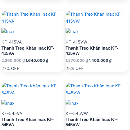
270.000 ₫.
là:
340.000 ₫.
là:
260.000 ₫.
300.000 ₫.
KF-415VA
KF-415VW
Thanh Treo Khăn Inax KF-
Thanh Treo Khăn Inax KF-
415VA
415VW
Giá
Giá
Giá
Giá
2.260.000
₫
1.640.000
₫
1.870.000
₫
1.400.000
₫
gốc
hiện
gốc
hiện
27% OFF
25% OFF
là:
tại
là:
tại
2.260.000 ₫.
là:
1.870.000 ₫.
là:
1.640.000 ₫.
1.400.000
KF-545VA
KF-545VW
Thanh Treo Khăn Inax KF-
Thanh Treo Khăn Inax KF-
545VA
545VW