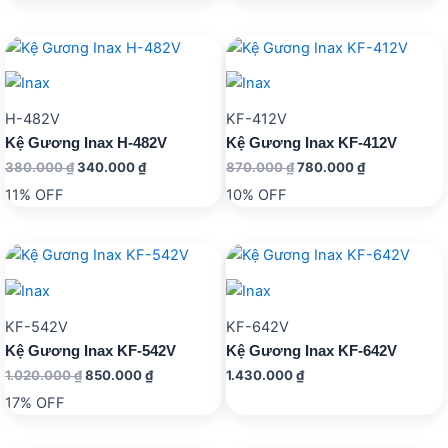
280.000 ₫.
H-482V
KF-412V
Kệ Gương Inax H-482V
Kệ Gương Inax KF-412V
Giá
Giá
Giá
Giá
380.000
₫
340.000
₫
870.000
₫
780.000
₫
gốc
hiện
gốc
hiện
11% OFF
10% OFF
là:
tại
là:
tại
380.000 ₫.
là:
870.000 ₫.
là:
340.000 ₫.
780.000 ₫.
KF-542V
KF-642V
Kệ Gương Inax KF-542V
Kệ Gương Inax KF-642V
Giá
Giá
1.020.000
₫
850.000
₫
1.430.000
₫
gốc
hiện
17% OFF
là:
tại
1.020.000 ₫.
là:
850.000 ₫.