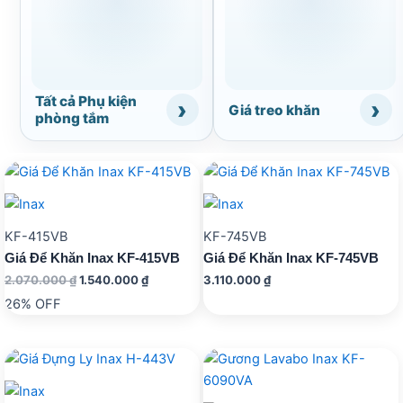
Tất cả Phụ kiện
Giá treo khăn
phòng tắm
KF-415VB
KF-745VB
Giá Để Khăn Inax KF-415VB
Giá Để Khăn Inax KF-745VB
Giá
Giá
2.070.000
₫
1.540.000
₫
3.110.000
₫
gốc
hiện
26% OFF
là:
tại
2.070.000 ₫.
là:
1.540.000 ₫.