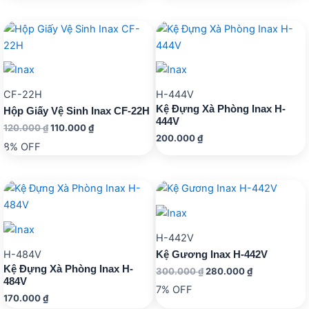
1.840.000 ₫.
là:
610.000 ₫.
là:
1.600.000 ₫.
550.000 ₫.
CF-22H
H-444V
Kệ Đựng Xà Phòng Inax H-
Hộp Giấy Vệ Sinh Inax CF-22H
444V
Giá
Giá
120.000
₫
110.000
₫
200.000
₫
gốc
hiện
8% OFF
là:
tại
120.000 ₫.
là:
110.000 ₫.
H-442V
H-484V
Kệ Gương Inax H-442V
Kệ Đựng Xà Phòng Inax H-
Giá
Giá
300.000
₫
280.000
₫
484V
gốc
hiện
7% OFF
là:
tại
170.000
₫
300.000 ₫.
là: