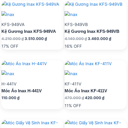
KFS-949VA
KFS-949VB
Kệ Gương Inax KFS-949VA
Kệ Gương Inax KFS-949VB
Giá
Giá
Giá
Giá
4.210.000
₫
3.510.000
₫
4.140.000
₫
3.460.000
₫
gốc
hiện
gốc
hiện
17% OFF
16% OFF
là:
tại
là:
tại
4.210.000 ₫.
là:
4.140.000 ₫.
là:
3.510.000 ₫.
3.460.00
H-441V
KF-411V
Móc Áo Inax H-441V
Móc Áo Inax KF-411V
Giá
Giá
110.000
₫
470.000
₫
420.000
₫
gốc
hiện
11% OFF
là:
tại
470.000 ₫.
là:
420.000 ₫.