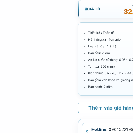
GIÁ TỐT
32
Thiết kế : Thân dài
Hệ thống xả : Tornado
Loại xả: Gạt 4.8 (L)
Bàn cầu: 2 khối
Áp lực nước sử dụng: 0.05 ~ 0.
Tâm xả: 305 (mm)
Kích thước (DxRxC): 717 x 44
Bao gồm van khóa và gioăng đ
Bảo hành: 2 năm
Thêm vào giỏ hàn
Hotline:
0901522199