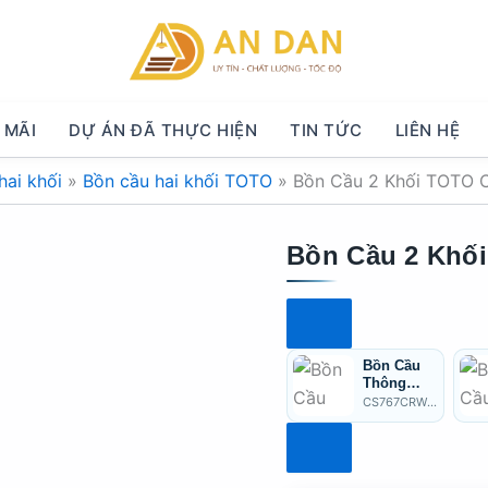
 MÃI
DỰ ÁN ĐÃ THỰC HIỆN
TIN TỨC
LIÊN HỆ
hai khối
»
Bồn cầu hai khối TOTO
»
Bồn Cầu 2 Khối TOTO
Bồn Cầu 2 Khố
Bồn Cầu
Thông
Minh
CS767CRW15
TOTO
CS767CR
W15
Washlet