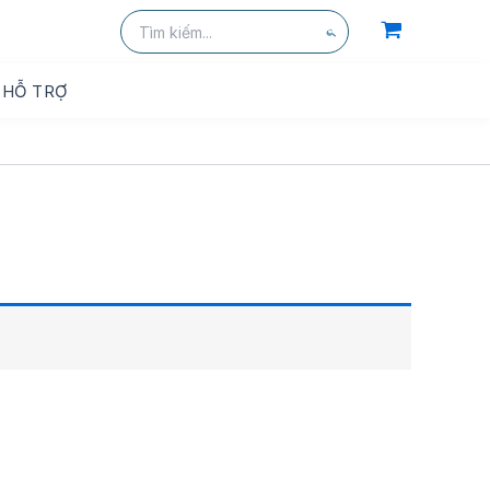
kiếm
Tìm
kiếm:
Tìm
kiếm
HỖ TRỢ