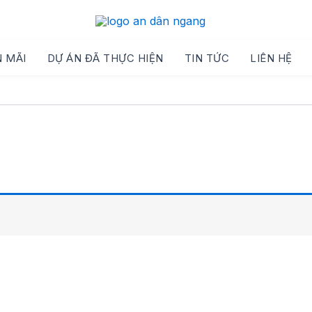
 MÃI
DỰ ÁN ĐÃ THỰC HIỆN
TIN TỨC
LIÊN HỆ