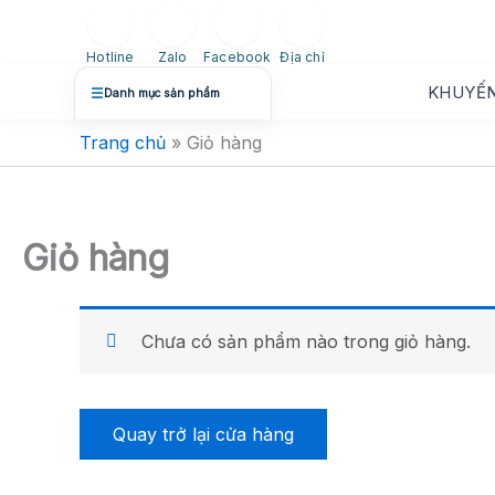
Nhảy
tới
Hotline
Zalo
Facebook
Địa chỉ
nội
KHUYẾN
☰
Danh mục sản phẩm
dung
Trang chủ
»
Giỏ hàng
Giỏ hàng
Chưa có sản phẩm nào trong giỏ hàng.
Quay trở lại cửa hàng