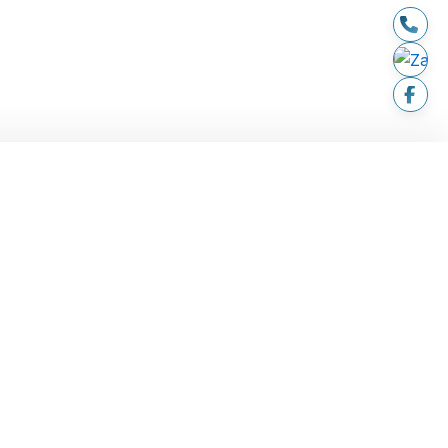
LIÊN HỆ
hành
194 - 196 Trần Não, P. An
Khánh, TP. HCM
chuyển & lắp
andantran2021@gmail.com
rả
Thời gian hoạt động: 08:00 -
nh toán
20:00