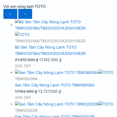
Vòi sen nóng lạnh TOTO
‹
›
TBW01001BA/TBG03302VA/DGH108ZR
Bộ Sen Tắm Cây Nóng Lạnh TOTO
TBW01001BA/TBG03302VA/DGH108ZR
Giá
Giá
21.472.000
₫
17.182.000
₫
gốc
hiện
20% OFF
là:
tại
21.472.000 ₫.
là:
TBW08006A
17.182.000 ₫.
Sen Tắm Cây Nóng Lạnh TOTO TBW08006A
Giá
Giá
17.152.000
₫
13.727.000
₫
gốc
hiện
20% OFF
là:
tại
17.152.000 ₫.
là:
TBW02002B
13.727.000 ₫.
Sen Tắm Cây Nóng Lạnh TOTO TBW02002B