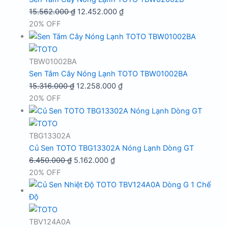
Giá
Giá
15.562.000
₫
12.452.000
₫
gốc
hiện
20% OFF
là:
tại
15.562.000 ₫.
là:
12.452.000 ₫.
TBW01002BA
Sen Tắm Cây Nóng Lạnh TOTO TBW01002BA
Giá
Giá
15.316.000
₫
12.258.000
₫
gốc
hiện
20% OFF
là:
tại
15.316.000 ₫.
là:
12.258.000 ₫.
TBG13302A
Củ Sen TOTO TBG13302A Nóng Lạnh Dòng GT
Giá
Giá
6.450.000
₫
5.162.000
₫
gốc
hiện
20% OFF
là:
tại
6.450.000 ₫.
là:
5.162.000 ₫.
TBV124A0A