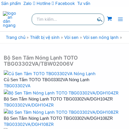
Sản phẩm
Zalo
Hotline
Facebook
Tư vấn
Nhảy
Tìm
tới
kiếm:
nội
Tìm
dung
kiếm
Trang chủ
»
Thiết bị vệ sinh
»
Vòi sen
»
Vòi sen nóng lạnh
»
Vò
Bộ Sen Tắm Nóng Lạnh TOTO
TBG03302VA/TBW02006V
Củ Sen Tắm TOTO TBG03302VA Nóng Lạnh
TBG03302VA
Bộ Sen Tắm Nóng Lạnh TOTO TBG03302VA/DGH104ZR
TBG03302VA/DGH104ZR
Bộ Sen Tắm Nóng Lạnh TOTO TBG03302VA/DGH108ZR
TBG03302VA/DGH108ZR