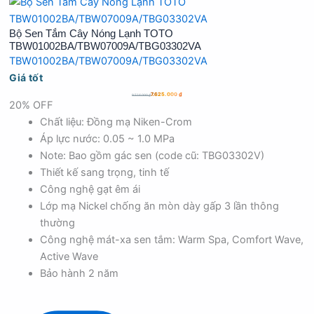
Bộ Sen Tắm Cây Nóng Lạnh TOTO
TBW01002BA/TBW07009A/TBG03302VA
TBW01002BA/TBW07009A/TBG03302VA
Giá tốt
7.625.000
₫
9.524.000
₫
20% OFF
Chất liệu: Đồng mạ Niken-Crom
Áp lực nước: 0.05 ~ 1.0 MPa
Note: Bao gồm gác sen (code cũ: TBG03302V)
Thiết kế sang trọng, tinh tế
Công nghệ gạt êm ái
Lớp mạ Nickel chống ăn mòn dày gấp 3 lần thông
thường
Công nghệ mát-xa sen tắm: Warm Spa, Comfort Wave,
Active Wave
Bảo hành 2 năm