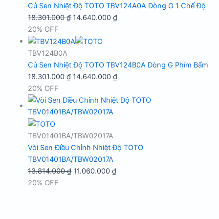
Củ Sen Nhiệt Độ TOTO TBV124A0A Dòng G 1 Chế Độ
Giá
Giá
18.301.000
₫
14.640.000
₫
gốc
hiện
20% OFF
là:
tại
18.301.000 ₫.
là:
TBV124B0A
14.640.000 ₫.
Củ Sen Nhiệt Độ TOTO TBV124B0A Dòng G Phím Bấm
Giá
Giá
18.301.000
₫
14.640.000
₫
gốc
hiện
20% OFF
là:
tại
18.301.000 ₫.
là:
14.640.000 ₫.
TBV01401BA/TBW02017A
Vòi Sen Điều Chỉnh Nhiệt Độ TOTO
TBV01401BA/TBW02017A
Giá
Giá
13.814.000
₫
11.060.000
₫
gốc
hiện
20% OFF
là:
tại
13.814.000 ₫.
là:
11.060.000 ₫.