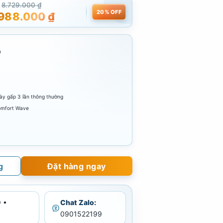
8.729.000
₫
20% OFF
.988.000
₫
m
ày gấp 3 lần thông thường
omfort Wave
g
Đặt hàng ngay
 •
Chat Zalo:
0901522199