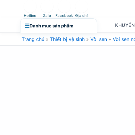
Nhảy
tới
Hotline
Zalo
Facebook
Địa chỉ
nội
KHUYẾN
☰
Danh mục sản phẩm
dung
Trang chủ
»
Thiết bị vệ sinh
»
Vòi sen
»
Vòi sen n