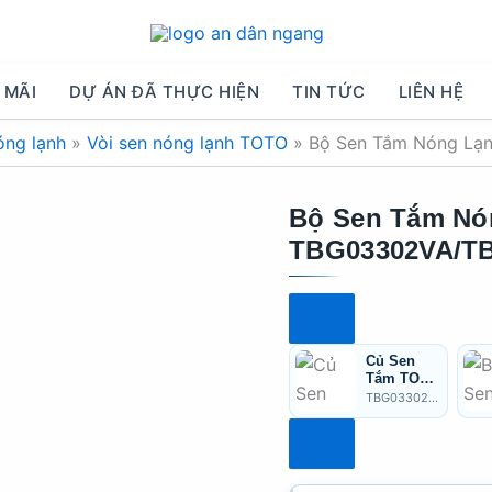
 MÃI
DỰ ÁN ĐÃ THỰC HIỆN
TIN TỨC
LIÊN HỆ
óng lạnh
»
Vòi sen nóng lạnh TOTO
»
Bộ Sen Tắm Nóng L
Bộ Sen Tắm Nó
TBG03302VA/T
Củ Sen
Tắm TOTO
TBG03302
TBG03302VA
VA Nóng
Lạnh