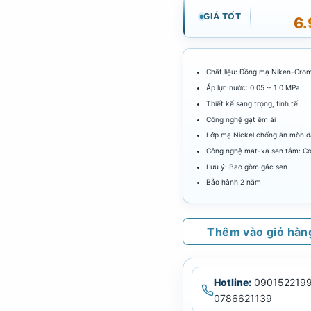
GIÁ TỐT
6
Chất liệu: Đồng mạ Niken-Cro
Áp lực nước: 0.05 ~ 1.0 MPa
Thiết kế sang trọng, tinh tế
Công nghệ gạt êm ái
Lớp mạ Nickel chống ăn mòn d
Công nghệ mát-xa sen tắm: C
Lưu ý: Bao gồm gác sen
Bảo hành 2 năm
Thêm vào giỏ hàn
Hotline:
0901522199
0786621139