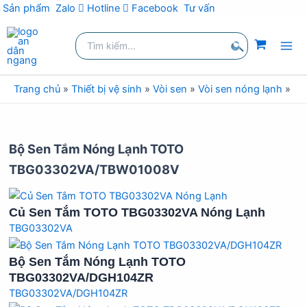
Sản phẩm
Zalo
Hotline
Facebook
Tư vấn
Nhảy
Tìm
tới
kiếm:
nội
Tìm
dung
kiếm
Trang chủ
»
Thiết bị vệ sinh
»
Vòi sen
»
Vòi sen nóng lạnh
»
Vò
Bộ Sen Tắm Nóng Lạnh TOTO
TBG03302VA/TBW01008V
Củ Sen Tắm TOTO TBG03302VA Nóng Lạnh
TBG03302VA
Bộ Sen Tắm Nóng Lạnh TOTO
TBG03302VA/DGH104ZR
TBG03302VA/DGH104ZR