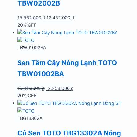
TBW02002B
Giá
Giá
15.562.000
₫
12.452.000
₫
gốc
hiện
20% OFF
là:
tại
15.562.000 ₫.
là:
12.452.000 ₫.
TBW01002BA
Sen Tắm Cây Nóng Lạnh TOTO
TBW01002BA
Giá
Giá
15.316.000
₫
12.258.000
₫
gốc
hiện
20% OFF
là:
tại
15.316.000 ₫.
là:
12.258.000 ₫.
TBG13302A
Củ Sen TOTO TBG13302A Nóng