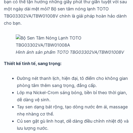
bạn có thể tận hưởng những giây phút thư giãn tuyệt vời sau
một ngày dài mệt mỏi? Bộ sen tắm nóng lạnh TOTO
TBG03302VA/TBW01008V chính là giải pháp hoàn hảo dành
cho bạn.
Hình ảnh sản phẩm TOTO TBG03302VA/TBW01008V
Thiết kế tinh tế, sang trọng:
Đường nét thanh lịch, hiện đại, tô điểm cho không gian
phòng tắm thêm sang trọng, đẳng cấp.
Lớp mạ Nickel-Crom sáng bóng, bền bỉ theo thời gian,
dễ dàng vệ sinh.
Tay sen dạng bát rộng, tạo dòng nước êm ái, massage
nhẹ nhàng cơ thể.
Củ sen gật gù linh hoạt, dễ dàng điều chỉnh nhiệt độ và
lưu lượng nước.