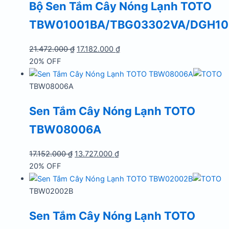
Bộ Sen Tắm Cây Nóng Lạnh TOTO
TBW01001BA/TBG03302VA/DGH10
Giá
Giá
21.472.000
₫
17.182.000
₫
gốc
hiện
20% OFF
là:
tại
21.472.000 ₫.
là:
TBW08006A
17.182.000 ₫.
Sen Tắm Cây Nóng Lạnh TOTO
TBW08006A
Giá
Giá
17.152.000
₫
13.727.000
₫
gốc
hiện
20% OFF
là:
tại
17.152.000 ₫.
là:
TBW02002B
13.727.000 ₫.
Sen Tắm Cây Nóng Lạnh TOTO