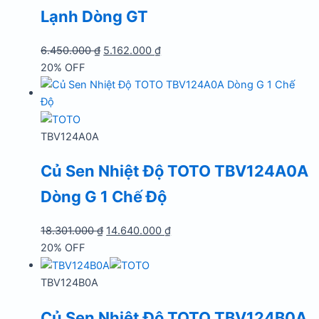
Lạnh Dòng GT
Giá
Giá
6.450.000
₫
5.162.000
₫
gốc
hiện
20% OFF
là:
tại
6.450.000 ₫.
là:
5.162.000 ₫.
TBV124A0A
Củ Sen Nhiệt Độ TOTO TBV124A0A
Dòng G 1 Chế Độ
Giá
Giá
18.301.000
₫
14.640.000
₫
gốc
hiện
20% OFF
là:
tại
18.301.000 ₫.
là:
TBV124B0A
14.640.000 ₫.
Củ Sen Nhiệt Độ TOTO TBV124B0A