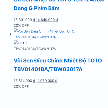
Dòng G Phím Bấm
Giá
Giá
18.301.000
₫
14.640.000
₫
gốc
hiện
20% OFF
là:
tại
18.301.000 ₫.
là:
14.640.000 ₫.
TBV01401BA/TBW02017A
Vòi Sen Điều Chỉnh Nhiệt Độ TOTO
TBV01401BA/TBW02017A
Giá
Giá
13.814.000
₫
11.060.000
₫
gốc
hiện
20% OFF
là:
tại
13.814.000 ₫.
là:
11.060.000 ₫.