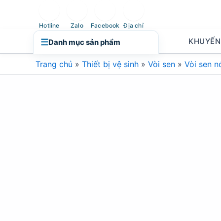
Nhảy
tới
Hotline
Zalo
Facebook
Địa chỉ
nội
KHUYẾN
☰
Danh mục sản phẩm
dung
Trang chủ
»
Thiết bị vệ sinh
»
Vòi sen
»
Vòi sen n