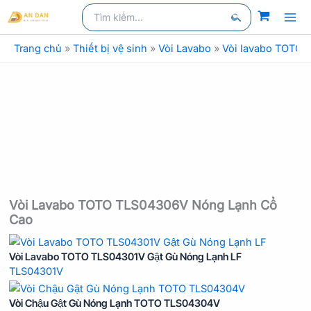
Nhảy
Tìm
kiếm
kiếm:
tới
Tìm
nội
Trang chủ
»
Thiết bị vệ sinh
»
Vòi Lavabo
»
Vòi lavabo TOTO
kiếm
dung
Vòi Lavabo TOTO TLS04306V Nóng Lạnh Cổ
Cao
Vòi Lavabo TOTO TLS04301V Gật Gù Nóng Lạnh LF
TLS04301V
Vòi Chậu Gật Gù Nóng Lạnh TOTO TLS04304V