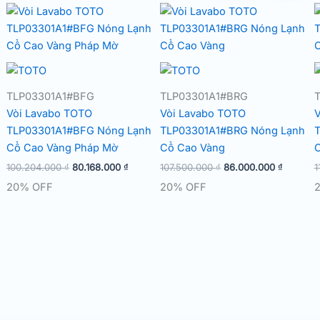
TLP03301A1#BFG
TLP03301A1#BRG
Vòi Lavabo TOTO
Vòi Lavabo TOTO
V
TLP03301A1#BFG Nóng Lạnh
TLP03301A1#BRG Nóng Lạnh
T
Cổ Cao Vàng Pháp Mờ
Cổ Cao Vàng
C
Giá
Giá
Giá
Giá
100.204.000
₫
80.168.000
₫
107.500.000
₫
86.000.000
₫
1
gốc
hiện
gốc
hiện
20% OFF
20% OFF
là:
tại
là:
tại
100.204.000 ₫.
là:
107.500.000 ₫.
là:
80.168.000 ₫.
86.000.