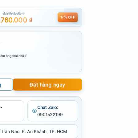
3.319.000
₫
17% OFF
.760.000
₫
m
gồm ống thải chữ P
g
Đặt hàng ngay
•
Chat Zalo:
0901522199
 Trần Não, P. An Khánh, TP. HCM