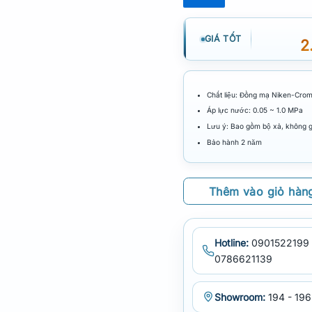
GIÁ TỐT
2
Chất liệu: Đồng mạ Niken-Cro
Áp lực nước: 0.05 ~ 1.0 MPa
Lưu ý: Bao gồm bộ xả, không 
Bảo hành 2 năm
Thêm vào giỏ hàn
Hotline:
0901522199 
0786621139
Showroom:
194 - 196