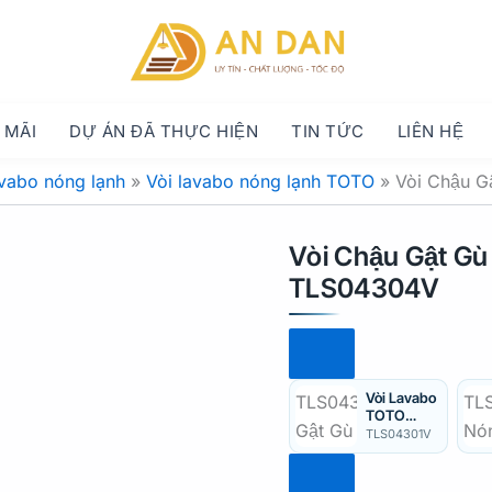
 MÃI
DỰ ÁN ĐÃ THỰC HIỆN
TIN TỨC
LIÊN HỆ
avabo nóng lạnh
»
Vòi lavabo nóng lạnh TOTO
»
Vòi Chậu 
Vòi Chậu Gật G
TLS04304V
Vòi Lavabo
TOTO
TLS04301
TLS04301V
V Gật Gù
Nóng Lạnh
LF