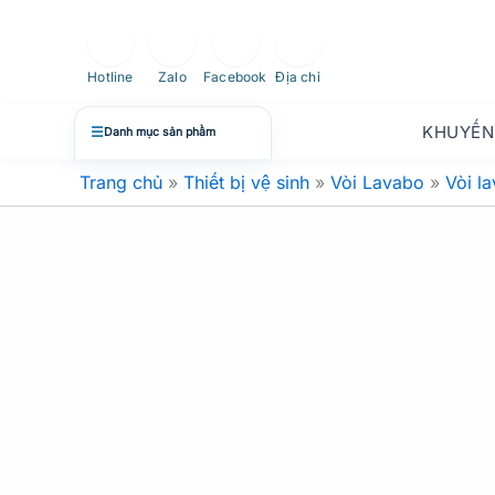
Nhảy
tới
nội
Hotline
Zalo
Facebook
Địa chỉ
dung
KHUYẾN
☰
Danh mục sản phẩm
Trang chủ
»
Thiết bị vệ sinh
»
Vòi Lavabo
»
Vòi l