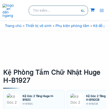
Nhảy
Tìm
tới
kiếm:
nội
Tìm
dung
kiếm
Trang chủ
»
Thiết bị vệ sinh
»
Phụ kiện phòng tắm
»
Kệ đồ ph
Kệ Phòng Tắm Chữ Nhật Huge
H-B1927
Kệ Góc 2 Tầng Huge H-
Kệ Góc 2 Tầng B
B192C
H-B192CB
H-B192C
H-B192CB