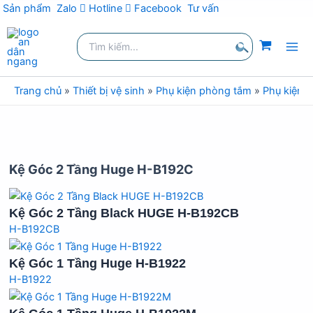
Sản phẩm
Zalo
Hotline
Facebook
Tư vấn
Nhảy
Tìm
tới
kiếm:
nội
Tìm
dung
kiếm
Trang chủ
»
Thiết bị vệ sinh
»
Phụ kiện phòng tắm
»
Phụ kiện 
Kệ Góc 2 Tầng Huge H-B192C
Kệ Góc 2 Tầng Black HUGE H-B192CB
H-B192CB
Kệ Góc 1 Tầng Huge H-B1922
H-B1922