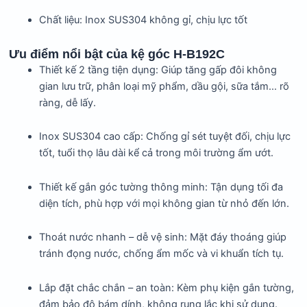
Chất liệu: Inox SUS304 không gỉ, chịu lực tốt
Ưu điểm nổi bật của kệ góc H-B192C
Thiết kế 2 tầng tiện dụng: Giúp tăng gấp đôi không
gian lưu trữ, phân loại mỹ phẩm, dầu gội, sữa tắm… rõ
ràng, dễ lấy.
Inox SUS304 cao cấp: Chống gỉ sét tuyệt đối, chịu lực
tốt, tuổi thọ lâu dài kể cả trong môi trường ẩm ướt.
Thiết kế gắn góc tường thông minh: Tận dụng tối đa
diện tích, phù hợp với mọi không gian từ nhỏ đến lớn.
Thoát nước nhanh – dễ vệ sinh: Mặt đáy thoáng giúp
tránh đọng nước, chống ẩm mốc và vi khuẩn tích tụ.
Lắp đặt chắc chắn – an toàn: Kèm phụ kiện gắn tường,
đảm bảo độ bám dính, không rung lắc khi sử dụng.