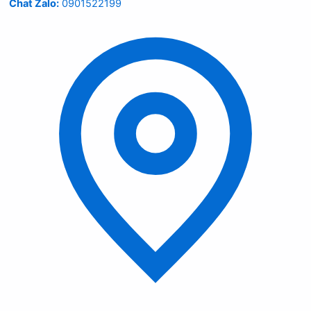
Chat Zalo:
0901522199