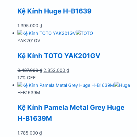
Kệ Kính Huge H-B1639
1.395.000
₫
YAK201GV
Kệ Kính TOTO YAK201GV
Giá
Giá
3.427.000
₫
2.852.000
₫
gốc
hiện
17% OFF
là:
tại
3.427.000 ₫.
là:
H-B1639M
2.852.000 ₫.
Kệ Kính Pamela Metal Grey Huge
H-B1639M
1.785.000
₫