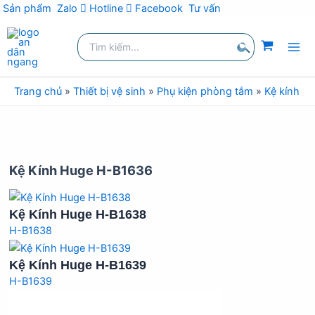
Sản phẩm
Zalo
Hotline
Facebook
Tư vấn
Nhảy
Tìm
tới
kiếm:
nội
Tìm
dung
kiếm
Trang chủ
»
Thiết bị vệ sinh
»
Phụ kiện phòng tắm
»
Kệ kính
»
Kệ Kính Huge H-B1636
Kệ Kính Huge H-B1638
H-B1638
Kệ Kính Huge H-B1639
H-B1639