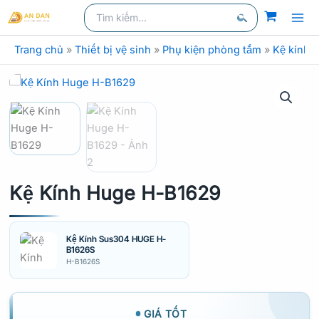
kiếm
Nhảy
Tìm
kiếm:
tới
Tìm
nội
Trang chủ
»
Thiết bị vệ sinh
»
Phụ kiện phòng tắm
»
Kệ kính
kiếm
dung
Kệ Kính Huge H-B1629
Kệ Kính Sus304 HUGE H-
B1626S
H-B1626S
GIÁ TỐT