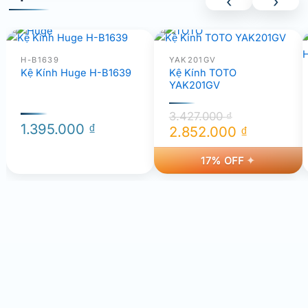
‹
›
H-B1639
YAK201GV
Kệ Kính Huge H-B1639
Kệ Kính TOTO
YAK201GV
3.427.000
₫
1.395.000
₫
2.852.000
₫
Giá
Giá
17% OFF
gốc
hiện
là:
tại
3.427.000 ₫.
là:
2.852.000 ₫.