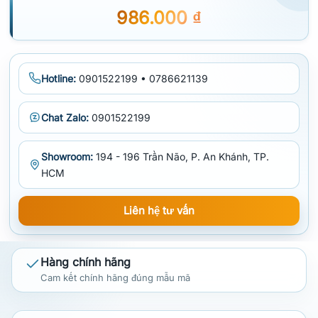
986.000
₫
Hotline:
0901522199 • 0786621139
Chat Zalo:
0901522199
Showroom:
194 - 196 Trần Não, P. An Khánh, TP.
HCM
Liên hệ tư vấn
Hàng chính hãng
Cam kết chính hãng đúng mẫu mã