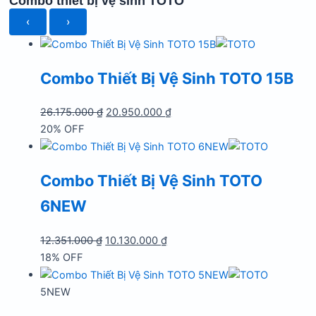
Combo thiết bị vệ sinh TOTO
‹
›
Combo Thiết Bị Vệ Sinh TOTO 15B
Giá
Giá
26.175.000
₫
20.950.000
₫
gốc
hiện
20% OFF
là:
tại
26.175.000 ₫.
là:
Combo Thiết Bị Vệ Sinh TOTO
20.950.000 ₫.
6NEW
Giá
Giá
12.351.000
₫
10.130.000
₫
gốc
hiện
18% OFF
là:
tại
12.351.000 ₫.
là:
5NEW
10.130.000 ₫.