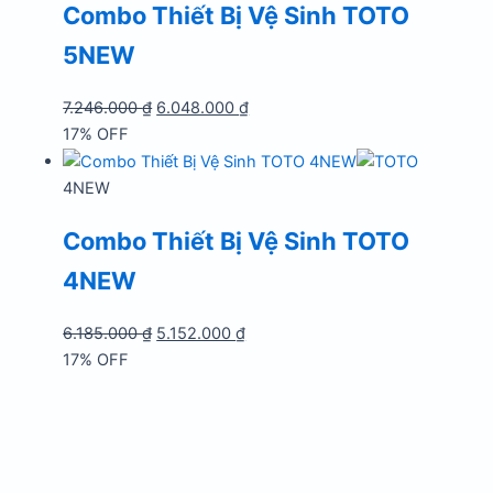
Combo Thiết Bị Vệ Sinh TOTO
5NEW
Giá
Giá
7.246.000
₫
6.048.000
₫
gốc
hiện
17% OFF
là:
tại
7.246.000 ₫.
là:
4NEW
6.048.000 ₫.
Combo Thiết Bị Vệ Sinh TOTO
4NEW
Giá
Giá
6.185.000
₫
5.152.000
₫
gốc
hiện
17% OFF
là:
tại
6.185.000 ₫.
là:
5.152.000 ₫.