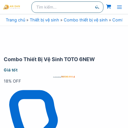
Nhảy
Tìm
kiếm:
tới
Tìm
nội
Trang chủ
»
Thiết bị vệ sinh
»
Combo thiết bị vệ sinh
»
Combo t
kiếm
dung
Combo Thiết Bị Vệ Sinh TOTO 6NEW
Giá tốt
10.130.000
₫
12.351.000
₫
18% OFF