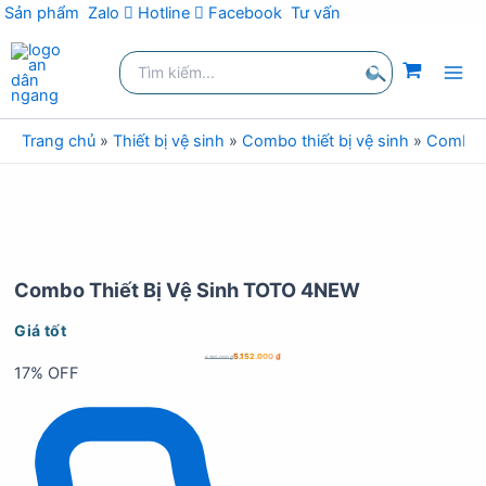
Sản phẩm
Zalo
Hotline
Facebook
Tư vấn
Nhảy
Tìm
tới
kiếm:
nội
Tìm
dung
kiếm
Trang chủ
»
Thiết bị vệ sinh
»
Combo thiết bị vệ sinh
»
Combo t
Combo Thiết Bị Vệ Sinh TOTO 4NEW
Giá tốt
5.152.000
₫
6.185.000
₫
17% OFF