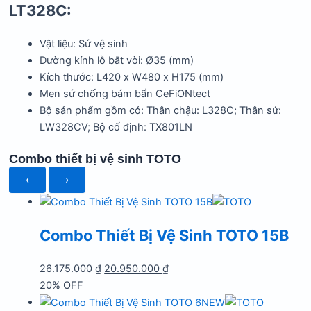
LT328C:
Vật liệu: Sứ vệ sinh
Đường kính lỗ bắt vòi: Ø35 (mm)
Kích thước: L420 x W480 x H175 (mm)
Men sứ chống bám bẩn CeFiONtect
Bộ sản phẩm gồm có: Thân chậu: L328C; Thân sứ:
LW328CV; Bộ cố định: TX801LN
Combo thiết bị vệ sinh TOTO
‹
›
Combo Thiết Bị Vệ Sinh TOTO 15B
Giá
Giá
26.175.000
₫
20.950.000
₫
gốc
hiện
20% OFF
là:
tại