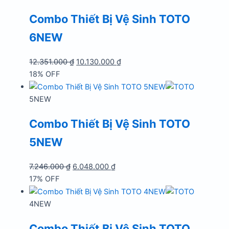
26.175.000 ₫.
là:
Combo Thiết Bị Vệ Sinh TOTO
20.950.000 ₫.
6NEW
Giá
Giá
12.351.000
₫
10.130.000
₫
gốc
hiện
18% OFF
là:
tại
12.351.000 ₫.
là:
5NEW
10.130.000 ₫.
Combo Thiết Bị Vệ Sinh TOTO
5NEW
Giá
Giá
7.246.000
₫
6.048.000
₫
gốc
hiện
17% OFF
là:
tại
7.246.000 ₫.
là:
4NEW
6.048.000 ₫.
Combo Thiết Bị Vệ Sinh TOTO