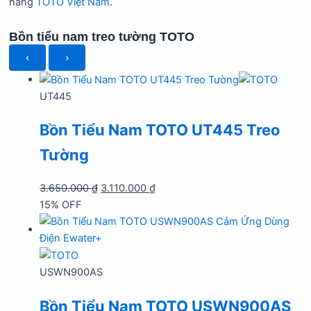
hãng
TOTO Việt Nam
.
Bồn tiểu nam treo tường TOTO
‹
›
UT445
Bồn Tiểu Nam TOTO UT445 Treo
Tường
Giá
Giá
3.650.000
₫
3.110.000
₫
gốc
hiện
15% OFF
là:
tại
3.650.000 ₫.
là:
3.110.000 ₫.
USWN900AS
Bồn Tiểu Nam TOTO USWN900AS