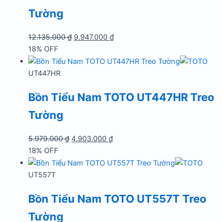
Tường
Giá
Giá
12.135.000
₫
9.947.000
₫
gốc
hiện
18% OFF
là:
tại
12.135.000 ₫.
là:
UT447HR
9.947.000 ₫.
Bồn Tiểu Nam TOTO UT447HR Treo
Tường
Giá
Giá
5.979.000
₫
4.903.000
₫
gốc
hiện
18% OFF
là:
tại
5.979.000 ₫.
là:
UT557T
4.903.000 ₫.
Bồn Tiểu Nam TOTO UT557T Treo
Tường