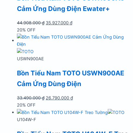
Cảm Ứng Dùng Điện Ewater+
Giá
Giá
44.908.000
₫
35.927.000
₫
gốc
hiện
20% OFF
là:
tại
44.908.000 ₫.
là:
35.927.000 ₫.
USWN900AE
Bồn Tiểu Nam TOTO USWN900AE
Cảm Ứng Dùng Điện
Giá
Giá
33.490.000
₫
26.790.000
₫
gốc
hiện
20% OFF
là:
tại
33.490.000 ₫.
là:
U104W-F
26.790.000 ₫.