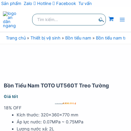
Sản phẩm
Zalo
Hotline
Facebook
Tư vấn
Nhảy
Tìm
tới
kiếm:
nội
Tìm
dung
kiếm
Trang chủ
»
Thiết bị vệ sinh
»
Bồn tiểu nam
»
Bồn tiểu nam tre
Bồn Tiểu Nam TOTO UT560T Treo Tường
Giá tốt
4.936.000
₫
6.019.000
₫
18% OFF
Kích thước: 320x360x770 mm
Áp lực nước: 0.07MPa ~ 0.75MPa
Lượng nước xả: 2L