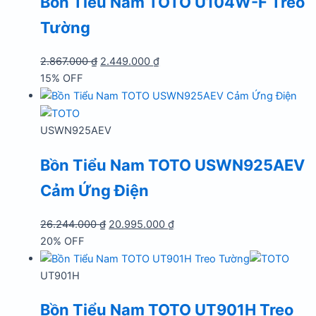
Bồn Tiểu Nam TOTO U104W-F Treo
Tường
Giá
Giá
2.867.000
₫
2.449.000
₫
gốc
hiện
15% OFF
là:
tại
2.867.000 ₫.
là:
2.449.000 ₫.
USWN925AEV
Bồn Tiểu Nam TOTO USWN925AEV
Cảm Ứng Điện
Giá
Giá
26.244.000
₫
20.995.000
₫
gốc
hiện
20% OFF
là:
tại
26.244.000 ₫.
là:
UT901H
20.995.000 ₫.
Bồn Tiểu Nam TOTO UT901H Treo