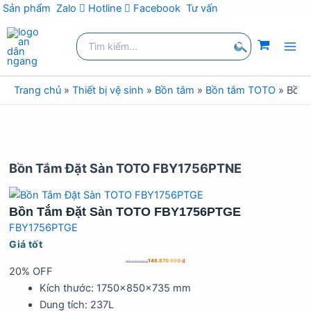
kiếm
Sản phẩm
Zalo
Hotline
Facebook
Tư vấn
Nhảy
Tìm
tới
kiếm:
nội
Tìm
dung
kiếm
Trang chủ
»
Thiết bị vệ sinh
»
Bồn tắm
»
Bồn tắm TOTO
»
Bồn 
Bồn Tắm Đặt Sàn TOTO FBY1756PTNE
Bồn Tắm Đặt Sàn TOTO FBY1756PTGE
FBY1756PTGE
Giá tốt
148.670.000
₫
185.839.000
₫
20% OFF
Kích thước: 1750x850x735 mm
Dung tích: 237L