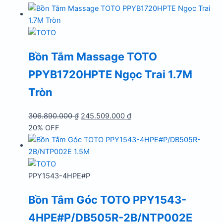
là:
tại
191.769.000 ₫.
là:
153.410.000 ₫.
Bồn Tắm Massage TOTO
PPYB1720HPTE Ngọc Trai 1.7M
Tròn
Giá
Giá
306.890.000
₫
245.509.000
₫
gốc
hiện
20% OFF
là:
tại
306.890.000 ₫.
là:
245.509.000 ₫.
PPY1543-4HPE#P
Bồn Tắm Góc TOTO PPY1543-
4HPE#P/DB505R-2B/NTP002E