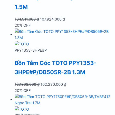
1.5M
Giá
Giá
134.911.000
₫
107.924.000
₫
gốc
hiện
20% OFF
là:
tại
134.911.000 ₫.
là:
107.924.000 ₫.
PPY1353-3HPE#P
Bồn Tắm Góc TOTO PPY1353-
3HPE#P/DB505R-2B 1.3M
Giá
Giá
127.803.000
₫
102.230.000
₫
gốc
hiện
20% OFF
là:
tại
127.803.000 ₫.
là:
102.230.000 ₫.