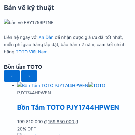
Bản vẽ kỹ thuật
Liên hệ ngay với
An Dân
để nhận được giá ưu đãi tốt nhất,
miễn phí giao hàng lắp đặt, bảo hành 2 năm, cam kết chính
hãng
TOTO Việt Nam
.
Bồn tắm TOTO
‹
›
PJY1744HPWEN
Bồn Tắm TOTO PJY1744HPWEN
Giá
Giá
199.810.000
₫
159.850.000
₫
gốc
hiện
20% OFF