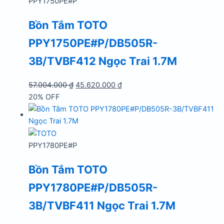
PPY1750PE#P
Bồn Tắm TOTO
PPY1750PE#P/DB505R-
3B/TVBF412 Ngọc Trai 1.7M
Giá
Giá
57.004.000
₫
45.620.000
₫
gốc
hiện
20% OFF
là:
tại
57.004.000 ₫.
là:
45.620.000 ₫.
PPY1780PE#P
Bồn Tắm TOTO
PPY1780PE#P/DB505R-
3B/TVBF411 Ngọc Trai 1.7M