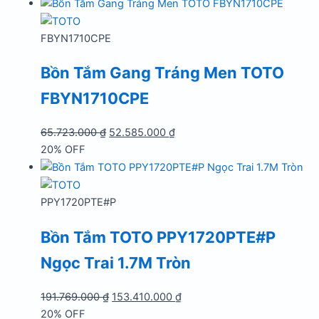
là:
tại
199.810.000 ₫.
là:
159.850.000 ₫.
FBYN1710CPE
Bồn Tắm Gang Tráng Men TOTO
FBYN1710CPE
Giá
Giá
65.723.000
₫
52.585.000
₫
gốc
hiện
20% OFF
là:
tại
65.723.000 ₫.
là:
52.585.000 ₫.
PPY1720PTE#P
Bồn Tắm TOTO PPY1720PTE#P
Ngọc Trai 1.7M Tròn
Giá
Giá
191.769.000
₫
153.410.000
₫
gốc
hiện
20% OFF