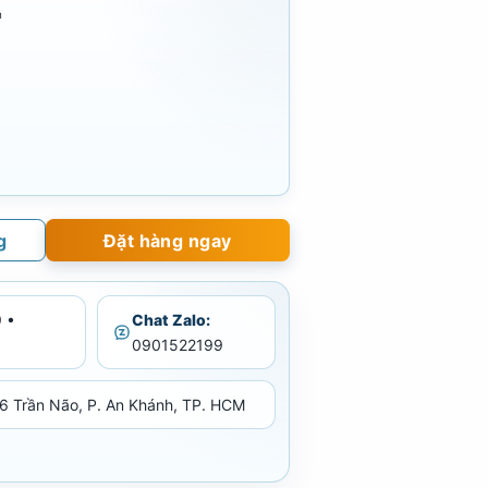
m
g
Đặt hàng ngay
 •
Chat Zalo:
0901522199
6 Trần Não, P. An Khánh, TP. HCM