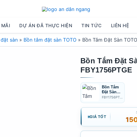
 MÃI
DỰ ÁN ĐÃ THỰC HIỆN
TIN TỨC
LIÊN HỆ
 đặt sàn
»
Bồn tắm đặt sàn TOTO
»
Bồn Tắm Đặt Sàn TOT
Bồn Tắm Đặt S
FBY1756PTGE
Bồn Tắm
Đặt Sàn
TOTO
FBY1756PTNE
FBY1756P
TNE
GIÁ TỐT
15