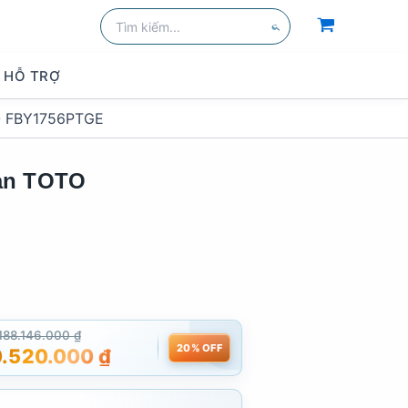
Tìm
kiếm:
Tìm
kiếm
HỖ TRỢ
O FBY1756PTGE
àn TOTO
188.146.000
₫
20% OFF
0.520.000
₫