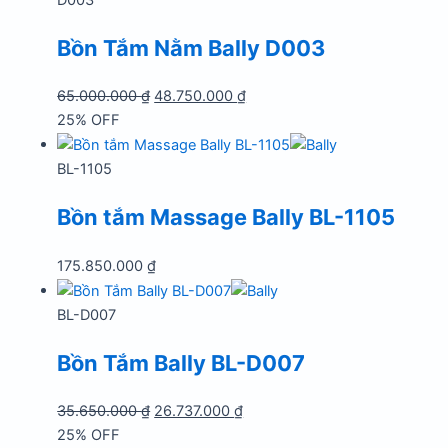
Bồn Tắm Nằm Bally D003
Giá
Giá
65.000.000
₫
48.750.000
₫
gốc
hiện
25% OFF
là:
tại
65.000.000 ₫.
là:
BL-1105
48.750.000 ₫.
Bồn tắm Massage Bally BL-1105
175.850.000
₫
BL-D007
Bồn Tắm Bally BL-D007
Giá
Giá
35.650.000
₫
26.737.000
₫
gốc
hiện
25% OFF