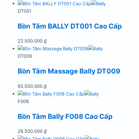
là:
tại
35.650.000 ₫.
là:
DT001
26.737.000 ₫.
Bồn Tắm BALLY DT001 Cao Cấp
22.500.000
₫
DT009
Bồn Tắm Massage Bally DT009
65.550.000
₫
F008
Bồn Tắm Bally F008 Cao Cấp
26.500.000
₫