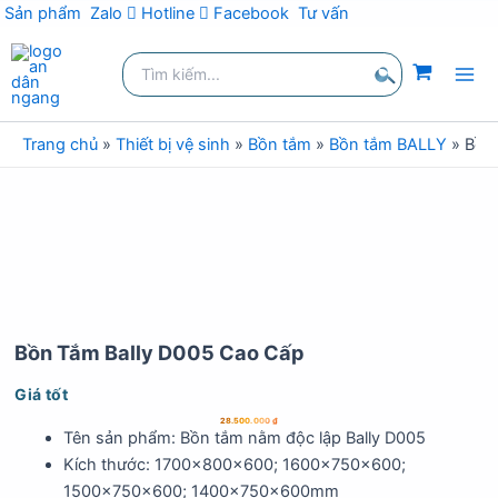
Sản phẩm
Zalo
Hotline
Facebook
Tư vấn
Nhảy
Tìm
tới
kiếm:
nội
Tìm
dung
kiếm
Trang chủ
»
Thiết bị vệ sinh
»
Bồn tắm
»
Bồn tắm BALLY
»
Bồn
Bồn Tắm Bally D005 Cao Cấp
Giá tốt
28.500.000
₫
Tên sản phẩm: Bồn tắm nằm độc lập Bally D005
Kích thước: 1700x800x600; 1600x750x600;
1500x750x600; 1400x750x600mm