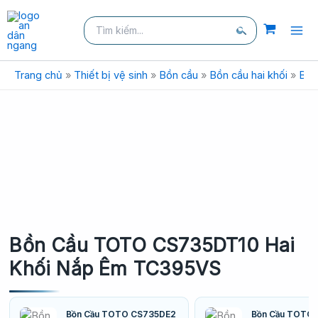
Nhảy
Tìm
tới
kiếm:
nội
Tìm
dung
kiếm
Trang chủ
»
Thiết bị vệ sinh
»
Bồn cầu
»
Bồn cầu hai khối
»
Bồn
Bồn Cầu TOTO CS735DT10 Hai
Khối Nắp Êm TC395VS
Bồn Cầu TOTO CS735DE2
Bồn Cầu TOTO