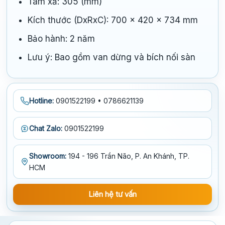
Tâm xả: 305 (mm)
Kích thước (DxRxC): 700 x 420 x 734 mm
Bảo hành: 2 năm
Lưu ý: Bao gồm van dừng và bích nối sàn
Hotline:
0901522199 • 0786621139
Chat Zalo:
0901522199
Showroom:
194 - 196 Trần Não, P. An Khánh, TP.
HCM
Liên hệ tư vấn