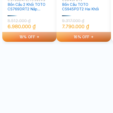
Bồn Cầu 2 Khối TOTO
Bồn Cầu TOTO
CS769DRT2 Nắp
CS945PDT2 Hai Khối
TC393VS
8.512.000
₫
9.317.000
₫
6.980.000
₫
7.790.000
₫
Giá
Giá
Giá
Giá
18% OFF
16% OFF
gốc
hiện
gốc
hiện
là:
tại
là:
tại
8.512.000 ₫.
là:
9.317.000 ₫.
là:
6.980.000 ₫.
7.790.000 ₫.