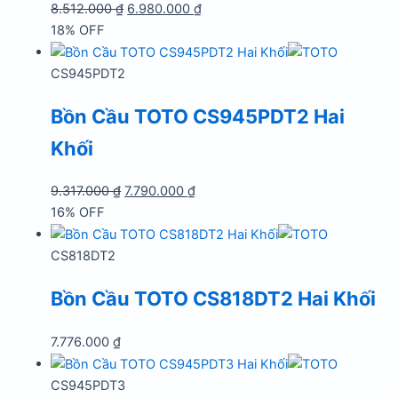
Giá
Giá
8.512.000
₫
6.980.000
₫
gốc
hiện
18% OFF
là:
tại
8.512.000 ₫.
là:
CS945PDT2
6.980.000 ₫.
Bồn Cầu TOTO CS945PDT2 Hai
Khối
Giá
Giá
9.317.000
₫
7.790.000
₫
gốc
hiện
16% OFF
là:
tại
9.317.000 ₫.
là:
CS818DT2
7.790.000 ₫.
Bồn Cầu TOTO CS818DT2 Hai Khối
7.776.000
₫
CS945PDT3