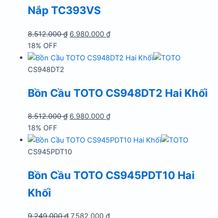
Nắp TC393VS
Giá
Giá
8.512.000
₫
6.980.000
₫
gốc
hiện
18% OFF
là:
tại
8.512.000 ₫.
là:
CS948DT2
6.980.000 ₫.
Bồn Cầu TOTO CS948DT2 Hai Khối
Giá
Giá
8.512.000
₫
6.980.000
₫
gốc
hiện
18% OFF
là:
tại
8.512.000 ₫.
là:
CS945PDT10
6.980.000 ₫.
Bồn Cầu TOTO CS945PDT10 Hai
Khối
Giá
Giá
9.249.000
₫
7.582.000
₫