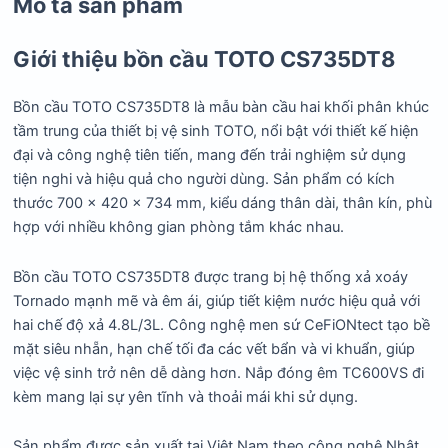
Mô tả sản phẩm
Giới thiệu bồn cầu TOTO CS735DT8
Bồn cầu TOTO CS735DT8 là mẫu bàn cầu hai khối phân khúc
tầm trung của thiết bị vệ sinh TOTO, nổi bật với thiết kế hiện
đại và công nghệ tiên tiến, mang đến trải nghiệm sử dụng
tiện nghi và hiệu quả cho người dùng.
Sản phẩm có kích
thước 700 x 420 x 734 mm, kiểu dáng thân dài, thân kín, phù
hợp với nhiều không gian phòng tắm khác nhau.
Bồn cầu TOTO CS735DT8 được trang bị hệ thống xả xoáy
Tornado mạnh mẽ và êm ái, giúp tiết kiệm nước hiệu quả với
hai chế độ xả 4.8L/3L.
Công nghệ men sứ CeFiONtect tạo bề
mặt siêu nhẵn, hạn chế tối đa các vết bẩn và vi khuẩn, giúp
việc vệ sinh trở nên dễ dàng hơn.
Nắp đóng êm TC600VS đi
kèm mang lại sự yên tĩnh và thoải mái khi sử dụng.
Sản phẩm được sản xuất tại Việt Nam theo công nghệ Nhật