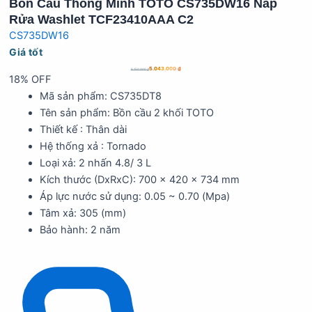
Bồn Cầu Thông Minh TOTO CS735DW16 Nắp
Rửa Washlet TCF23410AAA C2
CS735DW16
Giá tốt
5.043.000
₫
6.150.000
₫
18% OFF
Mã sản phẩm: CS735DT8
Tên sản phẩm: Bồn cầu 2 khối TOTO
Thiết kế : Thân dài
Hệ thống xả : Tornado
Loại xả: 2 nhấn 4.8/ 3 L
Kích thước (DxRxC): 700 x 420 x 734 mm
Áp lực nước sử dụng: 0.05 ~ 0.70 (Mpa)
Tâm xả: 305 (mm)
Bảo hành: 2 năm