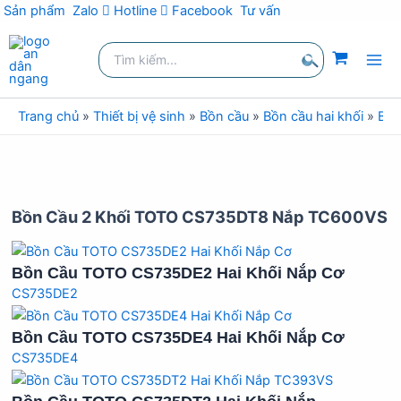
kiếm
Sản phẩm
Zalo
Hotline
Facebook
Tư vấn
Nhảy
Tìm
tới
kiếm:
nội
Tìm
dung
kiếm
Trang chủ
»
Thiết bị vệ sinh
»
Bồn cầu
»
Bồn cầu hai khối
»
Bồn
Bồn Cầu 2 Khối TOTO CS735DT8 Nắp TC600VS
Bồn Cầu TOTO CS735DE2 Hai Khối Nắp Cơ
CS735DE2
Bồn Cầu TOTO CS735DE4 Hai Khối Nắp Cơ
CS735DE4