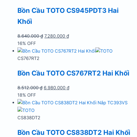
Bồn Cầu TOTO CS945PDT3 Hai
Khối
Giá
Giá
8.640.000
₫
7.280.000
₫
gốc
hiện
16% OFF
là:
tại
8.640.000 ₫.
là:
CS767RT2
7.280.000 ₫.
Bồn Cầu TOTO CS767RT2 Hai Khối
Giá
Giá
8.512.000
₫
6.980.000
₫
gốc
hiện
18% OFF
là:
tại
8.512.000 ₫.
là:
6.980.000 ₫.
CS838DT2
Bồn Cầu TOTO CS838DT2 Hai Khối