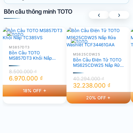
Bồn cầu thông minh TOTO
‹
›
MS857DT3
Bồn Cầu TOTO
MS625CDW25
MS857DT3 Khối Nắp
Bồn Cầu Điện Tử TOTO
TC385VS
MS625CDW25 Nắp Rửa
Washlet TCF34461GAA
8.500.000
₫
6.970.000
₫
40.294.000
₫
Giá
Giá
32.238.000
₫
18% OFF
Giá
Giá
gốc
hiện
20% OFF
gốc
hiện
là:
tại
là:
tại
8.500.000 ₫.
là:
40.294.000 ₫.
là:
6.970.000 ₫.
32.238.000 ₫.