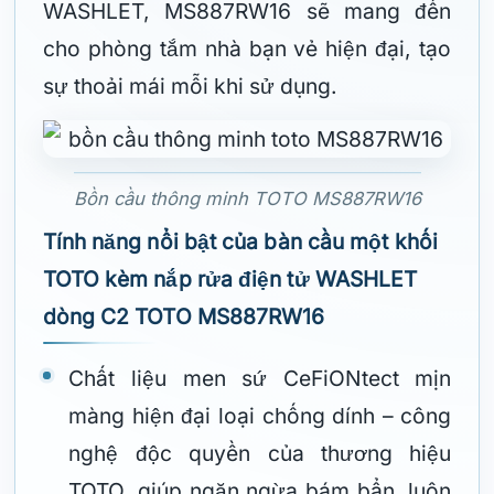
WASHLET, MS887RW16 sẽ mang đến
cho phòng tắm nhà bạn vẻ hiện đại, tạo
sự thoải mái mỗi khi sử dụng.
Bồn cầu thông minh TOTO MS887RW16
Tính năng nổi bật của bàn cầu một khối
TOTO kèm nắp rửa điện tử WASHLET
dòng C2 TOTO MS887RW16
Chất liệu men sứ CeFiONtect mịn
màng hiện đại loại chống dính – công
nghệ độc quyền của thương hiệu
TOTO, giúp ngăn ngừa bám bẩn, luôn