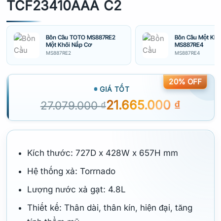
TCF23410AAA C2
Bồn Cầu TOTO MS887RE2
Bồn Cầu Một Kh
Một Khối Nắp Cơ
MS887RE4
MS887RE2
MS887RE4
20% OFF
GIÁ TỐT
21.665.000
₫
27.079.000
₫
Kích thước: 727D x 428W x 657H mm
Hệ thống xả: Torrnado
Lượng nước xả gạt: 4.8L
Thiết kế: Thân dài, thân kín, hiện đại, tăng