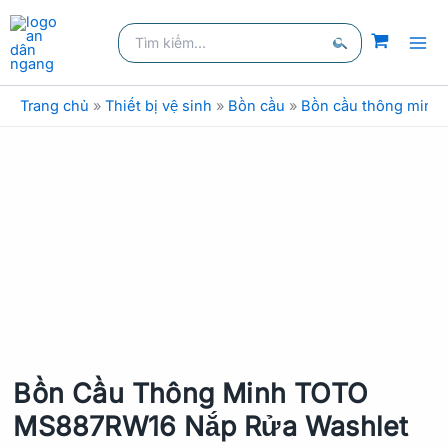
Nhảy
Tìm
tới
kiếm:
nội
Tìm
dung
kiếm
Trang chủ
»
Thiết bị vệ sinh
»
Bồn cầu
»
Bồn cầu thông minh
Bồn Cầu Thông Minh TOTO
MS887RW16 Nắp Rửa Washlet