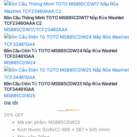
Bồn Cầu Thông Minh TOTO MS885CDW17 Nắp Rửa Washlet
TCF23460AAA C2
MS885CDW17/TCF23460AAA
Bồn Cầu Điện Tử TOTO MS885CDW24 Nắp Rửa Washlet
TCF33461GAA
MS885CDW24
Bồn Cầu Điện Tử TOTO MS885CDW25 Nắp Rửa Washlet
TCF34461GAA
MS885CDW25
Giá tốt
35.489.000
₫
44.359.000
₫
20% OFF
Mã sản phẩm: MS885CDW23
Kích thước (DxRxC): 695 x 387 x 645 (mm)
Màu sắc: Trắng