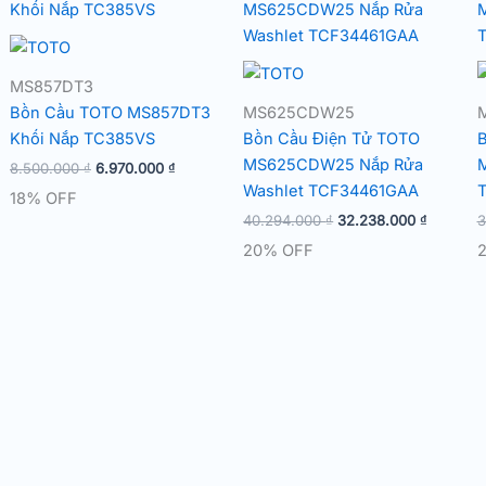
MS857DT3
Bồn Cầu TOTO MS857DT3
MS625CDW25
Khối Nắp TC385VS
Bồn Cầu Điện Tử TOTO
B
MS625CDW25 Nắp Rửa
Giá
Giá
8.500.000
₫
6.970.000
₫
gốc
hiện
Washlet TCF34461GAA
18% OFF
là:
tại
Giá
Giá
40.294.000
₫
32.238.000
₫
3
8.500.000 ₫.
là:
gốc
hiện
6.970.000 ₫.
20% OFF
là:
tại
40.294.000 ₫.
là:
32.238.0