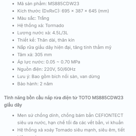
Mã sản phẩm: MS885CDW23
Kích thước (DxRxC): 695 x 387 x 645 (mm)
Màu sắc: Trắng
Hệ thống xả: Torrnado
Lượng nước xả: 4.5L/3L
Thiết kế: Thân dài, thân kín
Nắp rửa giấu dây hiện đại, tăng tính thẩm mỹ
Tâm xả: 305 mm
Áp lực nước: 0.05 ~ 0.70 MPa
Nguồn điện: 220V, 50/60Hz
Lưu ý: Bao gồm bích nối sàn, van dừng
Bảo hành: 2 năm
Tính năng bồn cầu nắp rửa điện tử TOTO MS885CDW23
giấu dây
Men sứ chống dính, chống bám bẩn CEFIONTECT
siêu ưa nước, hạn chế tối đa các vết bẩn, vi khuẩn
Hệ thống xả xoáy Tornado siêu mạnh, siêu êm, tiết