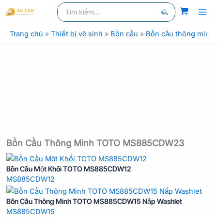
Nhảy
Tìm
kiếm
kiếm:
tới
Tìm
nội
Trang chủ
»
Thiết bị vệ sinh
»
Bồn cầu
»
Bồn cầu thông minh
kiếm
dung
Bồn Cầu Thông Minh TOTO MS885CDW23
Bồn Cầu Một Khối TOTO MS885CDW12
MS885CDW12
Bồn Cầu Thông Minh TOTO MS885CDW15 Nắp Washlet
MS885CDW15