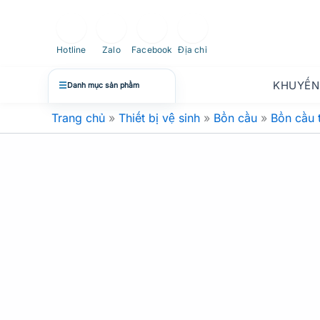
Nhảy
tới
nội
Hotline
Zalo
Facebook
Địa chỉ
dung
KHUYẾN
☰
Danh mục sản phẩm
Trang chủ
»
Thiết bị vệ sinh
»
Bồn cầu
»
Bồn cầu 