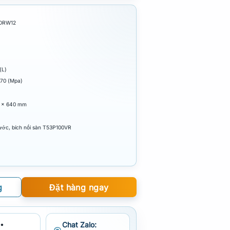
CDRW12
(L)
.70 (Mpa)
0 x 640 mm
ước, bích nối sàn T53P100VR
g
Đặt hàng ngay
•
Chat Zalo: