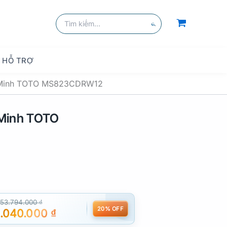
Tìm
kiếm:
Tìm
kiếm
HỖ TRỢ
 Minh TOTO MS823CDRW12
Minh TOTO
53.794.000
₫
20% OFF
.040.000
₫