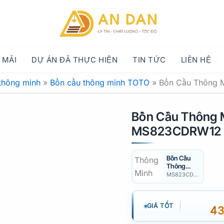
 MÃI
DỰ ÁN ĐÃ THỰC HIỆN
TIN TỨC
LIÊN HỆ
thông minh
»
Bồn cầu thông minh TOTO
»
Bồn Cầu Thông
Bồn Cầu Thông 
MS823CDRW12
Bồn Cầu
Thông
Minh TOTO
MS823CDRW23
MS823CD
RW23
GIÁ TỐT
43