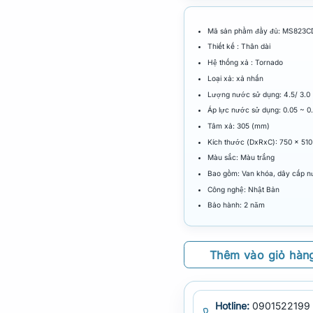
Mã sản phẩm đầy đủ: MS823
Thiết kế : Thân dài
Hệ thống xả : Tornado
Loại xả: xả nhấn
Lượng nước sử dụng: 4.5/ 3.0 
Áp lực nước sử dụng: 0.05 ~ 0
Tâm xả: 305 (mm)
Kích thước (DxRxC): 750 x 51
Màu sắc: Màu trắng
Bao gồm: Van khóa, dây cấp n
Công nghệ: Nhật Bản
Bảo hành: 2 năm
Thêm vào giỏ hàn
Hotline:
0901522199 