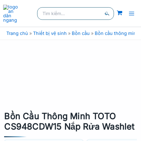
Nhảy
Tìm
tới
kiếm:
nội
Tìm
dung
kiếm
Trang chủ
»
Thiết bị vệ sinh
»
Bồn cầu
»
Bồn cầu thông minh
Bồn Cầu Thông Minh TOTO
CS948CDW15 Nắp Rửa Washlet