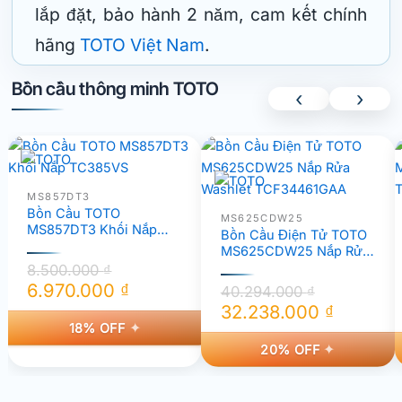
lắp đặt, bảo hành 2 năm, cam kết chính
hãng
TOTO Việt Nam
.
Bồn cầu thông minh TOTO
‹
›
MS857DT3
Bồn Cầu TOTO
MS625CDW25
MS857DT3 Khối Nắp
Bồn Cầu Điện Tử TOTO
TC385VS
MS625CDW25 Nắp Rửa
Washlet TCF34461GAA
8.500.000
₫
6.970.000
₫
40.294.000
₫
Giá
Giá
32.238.000
₫
18% OFF
Giá
Giá
gốc
hiện
20% OFF
gốc
hiện
là:
tại
là:
tại
8.500.000 ₫.
là:
40.294.000 ₫.
là:
6.970.000 ₫.