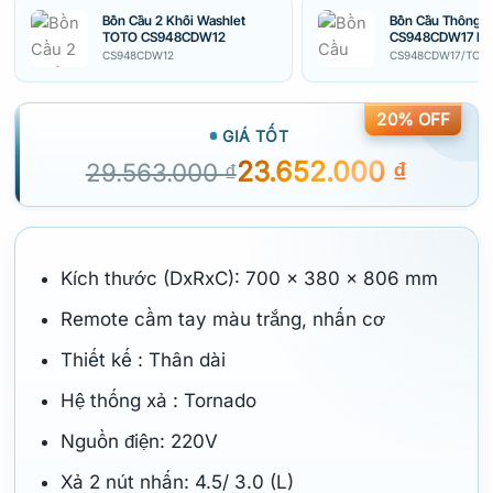
Bồn Cầu 2 Khối Washlet
Bồn Cầu Thông 
TOTO CS948CDW12
CS948CDW17 Nắ
Washlet TCF23
CS948CDW12
CS948CDW17/TCF
20% OFF
GIÁ TỐT
23.652.000
₫
29.563.000
₫
Kích thước (DxRxC): 700 x 380 x 806 mm
Remote cầm tay màu trắng, nhấn cơ
Thiết kế : Thân dài
Hệ thống xả : Tornado
Nguồn điện: 220V
Xả 2 nút nhấn: 4.5/ 3.0 (L)