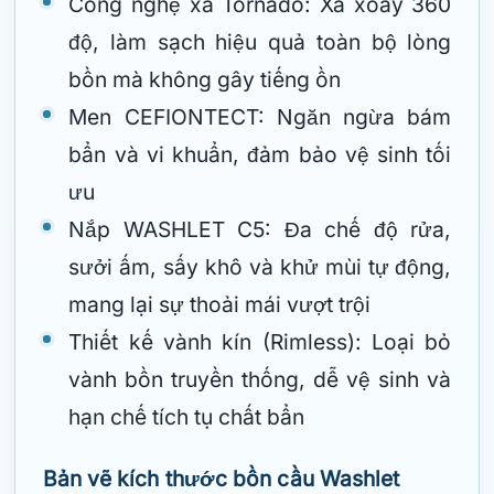
Công nghệ xả Tornado: Xả xoáy 360
độ, làm sạch hiệu quả toàn bộ lòng
bồn mà không gây tiếng ồn
Men CEFIONTECT: Ngăn ngừa bám
bẩn và vi khuẩn, đảm bảo vệ sinh tối
ưu
Nắp WASHLET C5: Đa chế độ rửa,
sưởi ấm, sấy khô và khử mùi tự động,
mang lại sự thoải mái vượt trội
Thiết kế vành kín (Rimless): Loại bỏ
vành bồn truyền thống, dễ vệ sinh và
hạn chế tích tụ chất bẩn
Bản vẽ kích thước bồn cầu Washlet