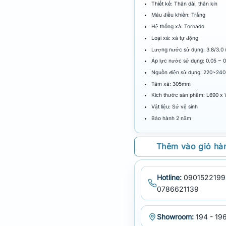
Thiết kế: Thân dài, thân kín
Máu điều khiển: Trắng
Hệ thống xả: Tornado
Loại xả: xả tự động
Lượng nước sử dụng: 3.8/3.0 
Áp lực nước sử dụng: 0.05 ~ 
Nguồn điện sử dụng: 220~240 
Tâm xả: 305mm
Kích thước sản phẩm: L690 x
Vật liệu: Sứ vệ sinh
Bảo hành 2 năm
Thêm vào giỏ hà
Hotline:
0901522199
0786621139
Showroom:
194 - 196