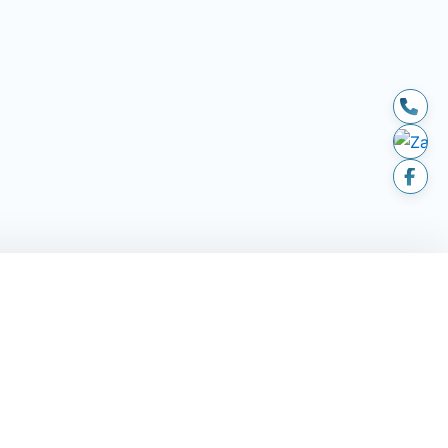
LIÊN HỆ
hành
194 - 196 Trần Não, P. An
Khánh, TP. HCM
huyển & lắp
andantran2021@gmail.com