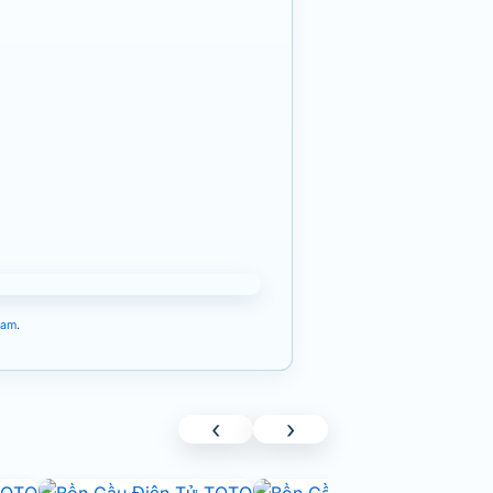
Nam
.
‹
›