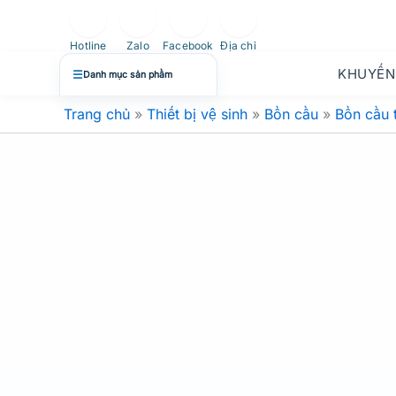
Nhảy
tới
Hotline
Zalo
Facebook
Địa chỉ
nội
KHUYẾN
☰
Danh mục sản phẩm
dung
Trang chủ
»
Thiết bị vệ sinh
»
Bồn cầu
»
Bồn cầu 