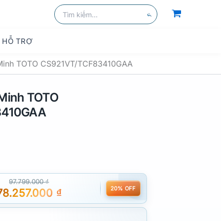
Tìm
kiếm:
Tìm
kiếm
HỖ TRỢ
Minh TOTO CS921VT/TCF83410GAA
 Minh TOTO
3410GAA
97.799.000
₫
20% OFF
78.257.000
₫