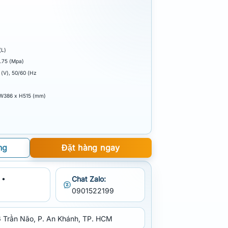
(L)
0.75 (Mpa)
(V), 50/60 (Hz
 W386 x H515 (mm)
ng
Đặt hàng ngay
 •
Chat Zalo:
0901522199
 Trần Não, P. An Khánh, TP. HCM