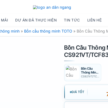
 MÃI
DỰ ÁN ĐÃ THỰC HIỆN
TIN TỨC
LIÊN HỆ
thông minh
»
Bồn cầu thông minh TOTO
»
Bồn Cầu Thông 
Bồn Cầu Thông
CS921VT/TCF8
Bồn Cầu
Thông Minh
TOTO
CS921VT/TCF85510GAA
CS921VT/TC
F85510GAA
Neorest
GIÁ TỐT