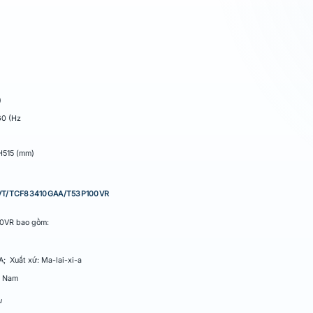
)
60 (Hz
H515 (mm)
21VT/TCF83410GAA/T53P100VR
0VR bao gồm:
; Xuất xứ: Ma-lai-xi-a
t Nam
u