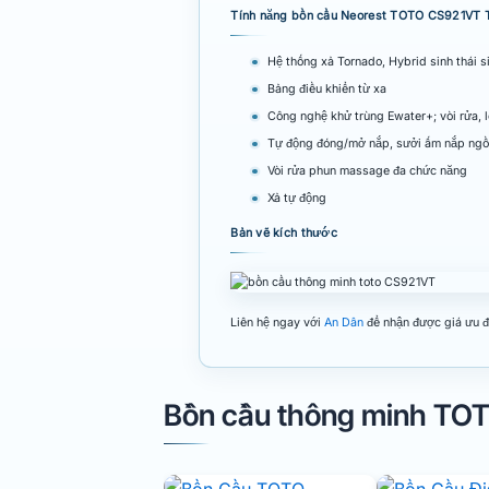
Tính năng bồn cầu Neorest TOTO CS921VT
Hệ thống xả Tornado, Hybrid sinh thái s
Bảng điều khiển từ xa
Công nghệ khử trùng Ewater+; vòi rửa, 
Tự động đóng/mở nắp, sưởi ấm nắp ngồi
Vòi rửa phun massage đa chức năng
Xả tự động
Bản vẽ kích thước
Liên hệ ngay với
An Dân
để nhận được giá ưu đã
Bồn cầu thông minh TO