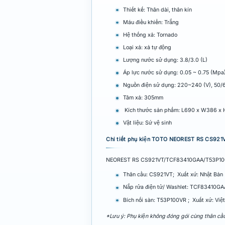
Thiết kế: Thân dài, thân kín
Máu điều khiển: Trắng
Hệ thống xả: Tornado
Loại xả: xả tự động
Lượng nước sử dụng: 3.8/3.0 (L)
Áp lực nước sử dụng: 0.05 ~ 0.75 (Mpa
Nguồn điện sử dụng: 220~240 (V), 50/
Tâm xả: 305mm
Kích thước sản phẩm: L690 x W386 x 
Vật liệu: Sứ vệ sinh
Chi tiết phụ kiện TOTO NEOREST RS CS9
NEOREST RS CS921VT/TCF83410GAA/T53P10
Thân cầu: CS921VT; Xuất xứ: Nhật Bản
Nắp rửa điện tử/ Washlet: TCF83410GAA
Bích nối sàn: T53P100VR ; Xuất xứ: Việ
*Lưu ý: Phụ kiện không đóng gói cùng thân cầ