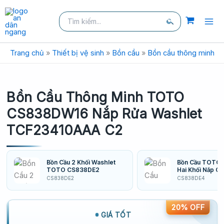
kiếm
Nhảy
Tìm
tới
kiếm:
nội
Tìm
dung
kiếm
Trang chủ
»
Thiết bị vệ sinh
»
Bồn cầu
»
Bồn cầu thông minh
»
Bồn Cầu Thông Minh TOTO
CS838DW16 Nắp Rửa Washlet
TCF23410AAA C2
Bồn Cầu 2 Khối Washlet
Bồn Cầu TOTO
TOTO CS838DE2
Hai Khối Nắp Cơ
CS838DE2
CS838DE4
20% OFF
GIÁ TỐT