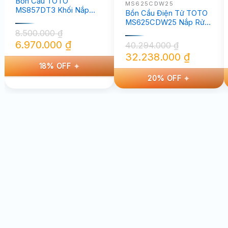
Bồn Cầu TOTO
MS625CDW25
MS857DT3 Khối Nắp
Bồn Cầu Điện Tử TOTO
TC385VS
MS625CDW25 Nắp Rửa
Washlet TCF34461GAA
8.500.000
₫
6.970.000
₫
40.294.000
₫
Giá
Giá
32.238.000
₫
18% OFF
Giá
Giá
gốc
hiện
20% OFF
gốc
hiện
là:
tại
là:
tại
8.500.000 ₫.
là:
40.294.000 ₫.
là:
6.970.000 ₫.
32.238.000 ₫.