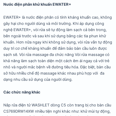
Nước điện phân khử khuẩn EWATER+
EWATER+ là nước điện phân có tính kháng khuẩn cao, không
gây hại cho người dùng và môi trường. Khi áp dụng công
nghệ EWATER+, vòi rửa sẽ tự động làm sạch cả bên trong,
bên ngoài trước và sau khi sử dụng bằng các tia phun khử
khuẩn. Hơn nữa ngay khi không sử dụng, vòi rửa vẫn tự động
duy trì cơ chế kháng khuẩn để đảm bảo bàn cầu luôn được
sạch sẽ. Vòi rửa massage đa chức năng Vòi rửa massage có
khả năng làm sạch toàn diện một cách êm ái ngay cả với trẻ
nhỏ và người mắc bệnh về đường tiêu hóa. Đặc biệt, bàn cầu
sở hữu nhiều chế độ massage khác nhau phù hợp với đa
dạng nhu cầu sử dụng của người dùng.
Các chức năng khác
Nắp rửa điện tử WASHLET dòng C5 còn trang bị cho bàn cầu
CS769DRW14XW nhiều tiện nghi khác như: khử mùi tự động,