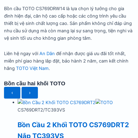
Bồn cầu TOTO CS769DRW14 là lựa chọn lý tưởng cho gia
đình hiện đại, căn hộ cao cấp hoặc các công trình yêu cầu
thiết bị vệ sinh chất lượng cao. Sản phẩm không chỉ đáp ứng
nhu cầu sử dụng mà còn mang lại sự sang trọng, tiện nghi và
vệ sinh tối ưu cho không gian phòng tắm.
Liên hệ ngay với
An Dân
để nhận được giá ưu đãi tốt nhất,
miễn phí giao hàng lắp đặt, bảo hành 2 năm, cam kết chính
hãng
TOTO Việt Nam
.
Bồn cầu hai khối TOTO
‹
›
CS769DRT2/TC393VS
Bồn Cầu 2 Khối TOTO CS769DRT2
Nắp TC393VS