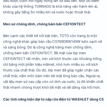
đều được cuốn trôi ngay trong lần xả đầu tiên. Một ưu điểm
khác của hệ thống TORNADO là khả năng vận hành êm ái,
không gây tiếng ồn nhiều khi xả nước hoặc thoát thải.
Men sứ chống dính, chống bám bẩn CEFIONTECT
Bên cạnh các thiết kế nổi bật trên, TOTO còn trang bị một
công nghệ khác giúp bàn cầu CS769DRW14XW luôn sạch sẽ
và sáng bóng. Đó là công nghệ tráng men chống dính,
chống bám bẩn CEFIONTECT. Bề mặt của lớp men
CEFIONTECT rất nhẵn, mịn với kích thước các khoảng trống
chỉ bằng một phần triệu milimet, nhỏ hơn nhiều so với kích
thước của chất thải. Do đó, lớp men đã giúp ngăn chặn các
chất thải, nấm mốc bám trên bề mặt lòng bàn cầu. Ngoài ra,
vật liệu men sứ cao cấp còn có tính ưa nước, từ đó khiến chất
thải nhanh chóng trượt khỏi bề mặt và dễ dàng rửa trôi hơn.
Các tính năng hiện đại từ nắp rửa điện tử WASHLET dòng C5