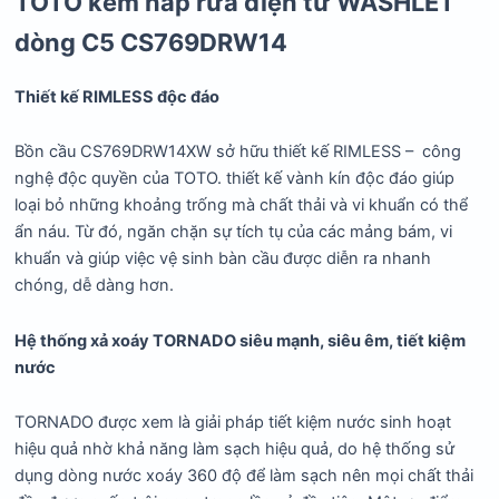
TOTO kèm nắp rửa điện tử WASHLET
dòng C5 CS769DRW14
Thiết kế RIMLESS độc đáo
Bồn cầu CS769DRW14XW sở hữu thiết kế RIMLESS – công
nghệ độc quyền của TOTO. thiết kế vành kín độc đáo giúp
loại bỏ những khoảng trống mà chất thải và vi khuẩn có thể
ẩn náu. Từ đó, ngăn chặn sự tích tụ của các mảng bám, vi
khuẩn và giúp việc vệ sinh bàn cầu được diễn ra nhanh
chóng, dễ dàng hơn.
Hệ thống xả xoáy TORNADO siêu mạnh, siêu êm, tiết kiệm
nước
TORNADO được xem là giải pháp tiết kiệm nước sinh hoạt
hiệu quả nhờ khả năng làm sạch hiệu quả, do hệ thống sử
dụng dòng nước xoáy 360 độ để làm sạch nên mọi chất thải