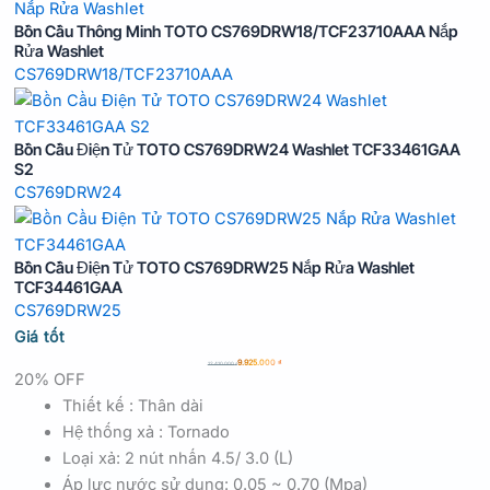
Bồn Cầu Thông Minh TOTO CS769DRW18/TCF23710AAA Nắp
Rửa Washlet
CS769DRW18/TCF23710AAA
Bồn Cầu Điện Tử TOTO CS769DRW24 Washlet TCF33461GAA
S2
CS769DRW24
Bồn Cầu Điện Tử TOTO CS769DRW25 Nắp Rửa Washlet
TCF34461GAA
CS769DRW25
Giá tốt
9.925.000
₫
12.410.000
₫
20% OFF
Thiết kế : Thân dài
Hệ thống xả : Tornado
Loại xả: 2 nút nhấn 4.5/ 3.0 (L)
Áp lực nước sử dụng: 0.05 ~ 0.70 (Mpa)