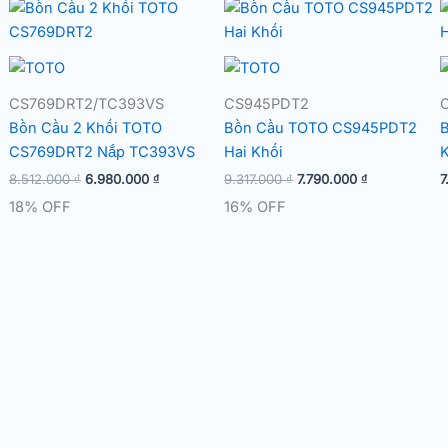
CS769DRT2/TC393VS
CS945PDT2
Bồn Cầu 2 Khối TOTO
Bồn Cầu TOTO CS945PDT2
B
CS769DRT2 Nắp TC393VS
Hai Khối
K
Giá
Giá
Giá
Giá
8.512.000
₫
6.980.000
₫
9.317.000
₫
7.790.000
₫
7
gốc
hiện
gốc
hiện
18% OFF
16% OFF
là:
tại
là:
tại
8.512.000 ₫.
là:
9.317.000 ₫.
là:
6.980.000 ₫.
7.790.000 ₫.