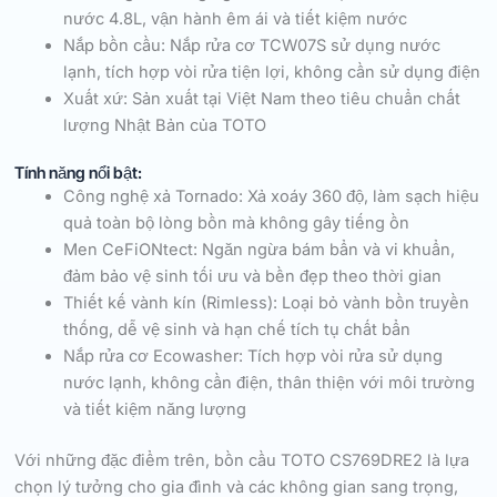
nước 4.8L, vận hành êm ái và tiết kiệm nước
Nắp bồn cầu: Nắp rửa cơ TCW07S sử dụng nước
lạnh, tích hợp vòi rửa tiện lợi, không cần sử dụng điện
Xuất xứ: Sản xuất tại Việt Nam theo tiêu chuẩn chất
lượng Nhật Bản của TOTO
Tính năng nổi bật:
Công nghệ xả Tornado: Xả xoáy 360 độ, làm sạch hiệu
quả toàn bộ lòng bồn mà không gây tiếng ồn
Men CeFiONtect: Ngăn ngừa bám bẩn và vi khuẩn,
đảm bảo vệ sinh tối ưu và bền đẹp theo thời gian
Thiết kế vành kín (Rimless): Loại bỏ vành bồn truyền
thống, dễ vệ sinh và hạn chế tích tụ chất bẩn
Nắp rửa cơ Ecowasher: Tích hợp vòi rửa sử dụng
nước lạnh, không cần điện, thân thiện với môi trường
và tiết kiệm năng lượng
Với những đặc điểm trên, bồn cầu TOTO CS769DRE2 là lựa
chọn lý tưởng cho gia đình và các không gian sang trọng,