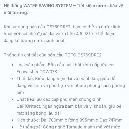
Hệ thống WATER SAVING SYSTEM – Tiết kiệm nước, bảo vệ
môi trường.
Khi sử dụng bàn cầu CS769DRE2, bạn có thể xả nước linh
hoạt với hai chế độ xả đại và xả tiểu 4.5L/3L sẽ tiết kiệm
đáng kể lượng nước sinh hoạt.
Thông tin chi tiết của bồn cầu TOTO CS769DRE2
Loại sản phẩm: Bồn cầu hai khối kèm nắp rửa cơ
Ecowasher TCW07S
Thiết kế: Kiểu dáng hiện đại với vành kín, giúp dễ
dàng vệ sinh và phù hợp với nhiều phong cách phòng
tắm
Chất liệu: Sứ cao cấp phủ men chống dính
CeFiONtect, ngăn ngừa bám bẩn và vi khuẩn, giữ bề
mặt sáng bóng lâu dài
Kích thước: Dài 700mm x Rộng 395mm x Cao 747mm
Hệ thống xả: Công nghệ Tornado mạnh mẽ với mức