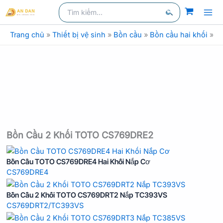
Nhảy
Tìm
kiếm
kiếm:
tới
Tìm
nội
Trang chủ
»
Thiết bị vệ sinh
»
Bồn cầu
»
Bồn cầu hai khối
»
B
kiếm
dung
Bồn Cầu 2 Khối TOTO CS769DRE2
Bồn Cầu TOTO CS769DRE4 Hai Khối Nắp Cơ
CS769DRE4
Bồn Cầu 2 Khối TOTO CS769DRT2 Nắp TC393VS
CS769DRT2/TC393VS