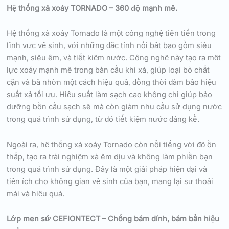
Hệ thống xả xoáy TORNADO – 360 độ mạnh mẽ.
Hệ thống xả xoáy Tornado là một công nghệ tiên tiến trong
lĩnh vực vệ sinh, với những đặc tính nổi bật bao gồm siêu
mạnh, siêu êm, và tiết kiệm nước. Công nghệ này tạo ra một
lực xoáy mạnh mẽ trong bàn cầu khi xả, giúp loại bỏ chất
cặn và bã nhờn một cách hiệu quả, đồng thời đảm bảo hiệu
suất xả tối ưu. Hiệu suất làm sạch cao không chỉ giúp bảo
dưỡng bồn cầu sạch sẽ mà còn giảm nhu cầu sử dụng nước
trong quá trình sử dụng, từ đó tiết kiệm nước đáng kể.
Ngoài ra, hệ thống xả xoáy Tornado còn nổi tiếng với độ ồn
thấp, tạo ra trải nghiệm xả êm dịu và không làm phiền bạn
trong quá trình sử dụng. Đây là một giải pháp hiện đại và
tiện ích cho không gian vệ sinh của bạn, mang lại sự thoải
mái và hiệu quả.
Lớp men sứ CEFIONTECT – Chống bám dính, bám bẩn hiệu