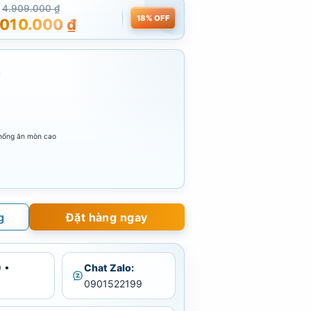
4.909.000
₫
18% OFF
.010.000
₫
m
chống ăn mòn cao
g
Đặt hàng ngay
 •
Chat Zalo:
0901522199