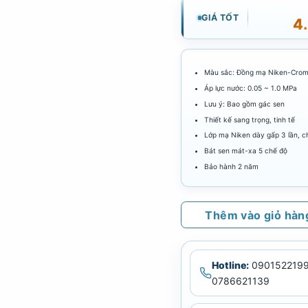
GIÁ TỐT
4
Màu sắc: Đồng mạ Niken-Cro
Áp lực nước: 0.05 ~ 1.0 MPa
Lưu ý: Bao gồm gác sen
Thiết kế sang trọng, tinh tế
Lớp mạ Niken dày gấp 3 lần, 
Bát sen mát-xa 5 chế độ
Bảo hành 2 năm
Thêm vào giỏ hàn
Hotline:
0901522199
0786621139