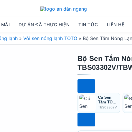
 MÃI
DỰ ÁN ĐÃ THỰC HIỆN
TIN TỨC
LIÊN HỆ
óng lạnh
»
Vòi sen nóng lạnh TOTO
»
Bộ Sen Tắm Nóng L
Bộ Sen Tắm Nó
TBS03302V/TB
Củ Sen
Tắm TOTO
TBS03302
TBS03302V
V Nóng
Lạnh