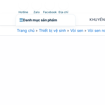
Nhảy
tới
Hotline
Zalo
Facebook
Địa chỉ
nội
KHUYẾN
☰
Danh mục sản phẩm
dung
Trang chủ
»
Thiết bị vệ sinh
»
Vòi sen
»
Vòi sen n