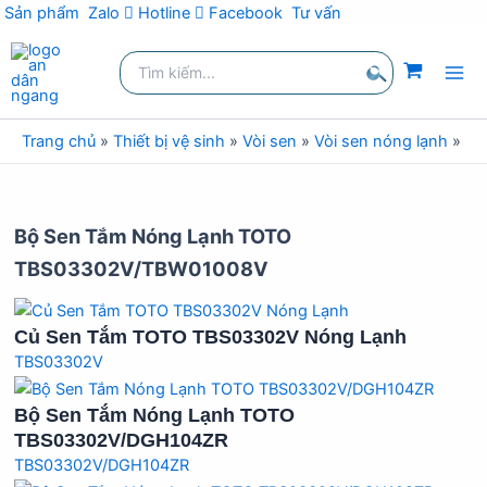
Sản phẩm
Zalo
Hotline
Facebook
Tư vấn
Nhảy
Tìm
tới
kiếm:
nội
Tìm
dung
kiếm
Trang chủ
»
Thiết bị vệ sinh
»
Vòi sen
»
Vòi sen nóng lạnh
»
Vò
Bộ Sen Tắm Nóng Lạnh TOTO
TBS03302V/TBW01008V
Củ Sen Tắm TOTO TBS03302V Nóng Lạnh
TBS03302V
Bộ Sen Tắm Nóng Lạnh TOTO
TBS03302V/DGH104ZR
TBS03302V/DGH104ZR