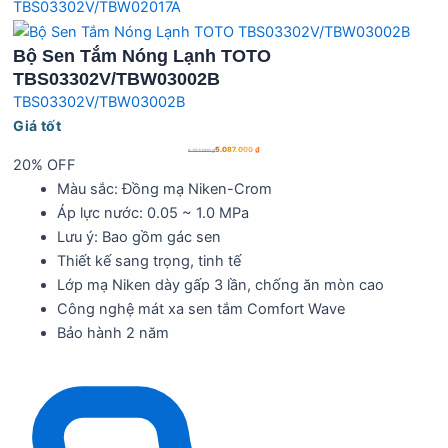
TBS03302V/TBW02017A
Bộ Sen Tắm Nóng Lạnh TOTO
TBS03302V/TBW03002B
TBS03302V/TBW03002B
Giá tốt
5.087.000
₫
6.353.000
₫
20% OFF
Màu sắc: Đồng mạ Niken-Crom
Áp lực nước: 0.05 ~ 1.0 MPa
Lưu ý: Bao gồm gác sen
Thiết kế sang trọng, tinh tế
Lớp mạ Niken dày gấp 3 lần, chống ăn mòn cao
Công nghệ mát xa sen tắm Comfort Wave
Bảo hành 2 năm