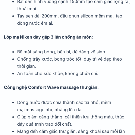
Bát sen hình vuông cạnh 150mm tạo cảm giác rộng rãi,
thoải mái.
Tay sen dài 200mm, đầu phun silicon mềm mại, tạo
dòng nước êm ái.
Lớp mạ Niken dày gấp 3 lần chống ăn mòn:
Bề mặt sáng bóng, bền bỉ, dễ dàng vệ sinh.
Chống trầy xước, bong tróc tốt, duy trì vẻ đẹp theo
thời gian.
An toàn cho sức khỏe, không chứa chì.
Công nghệ Comfort Wave massage thư giãn:
Dòng nước được chia thành các tia nhỏ, mềm
mại massage nhẹ nhàng lên da.
Giúp giảm căng thẳng, cải thiện lưu thông máu, thúc
đẩy quá trình trao đổi chất.
Mang đến cảm giác thư giãn, sảng khoái sau mỗi lần