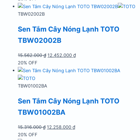
là:
tại
17.152.000 ₫.
là:
TBW02002B
13.727.000 ₫.
Sen Tắm Cây Nóng Lạnh TOTO
TBW02002B
Giá
Giá
15.562.000
₫
12.452.000
₫
gốc
hiện
20% OFF
là:
tại
15.562.000 ₫.
là:
12.452.000 ₫.
TBW01002BA
Sen Tắm Cây Nóng Lạnh TOTO
TBW01002BA
Giá
Giá
15.316.000
₫
12.258.000
₫
gốc
hiện
20% OFF