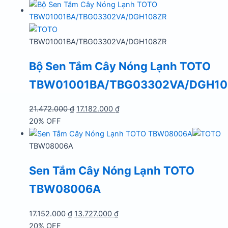
TBW01001BA/TBG03302VA/DGH108ZR
Bộ Sen Tắm Cây Nóng Lạnh TOTO
TBW01001BA/TBG03302VA/DGH10
Giá
Giá
21.472.000
₫
17.182.000
₫
gốc
hiện
20% OFF
là:
tại
21.472.000 ₫.
là:
TBW08006A
17.182.000 ₫.
Sen Tắm Cây Nóng Lạnh TOTO
TBW08006A
Giá
Giá
17.152.000
₫
13.727.000
₫
gốc
hiện
20% OFF