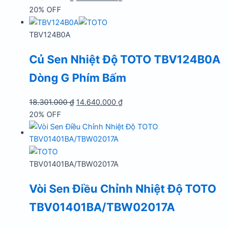
gốc
hiện
20% OFF
là:
tại
18.301.000 ₫.
là:
TBV124B0A
14.640.000 ₫.
Củ Sen Nhiệt Độ TOTO TBV124B0A
Dòng G Phím Bấm
Giá
Giá
18.301.000
₫
14.640.000
₫
gốc
hiện
20% OFF
là:
tại
18.301.000 ₫.
là:
14.640.000 ₫.
TBV01401BA/TBW02017A
Vòi Sen Điều Chỉnh Nhiệt Độ TOTO
TBV01401BA/TBW02017A