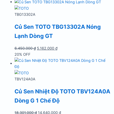
là:
tại
15.316.000 ₫.
là:
12.258.000 ₫.
TBG13302A
Củ Sen TOTO TBG13302A Nóng
Lạnh Dòng GT
Giá
Giá
6.450.000
₫
5.162.000
₫
gốc
hiện
20% OFF
là:
tại
6.450.000 ₫.
là:
5.162.000 ₫.
TBV124A0A
Củ Sen Nhiệt Độ TOTO TBV124A0A
Dòng G 1 Chế Độ
Giá
Giá
18.301.000
₫
14.640.000
₫