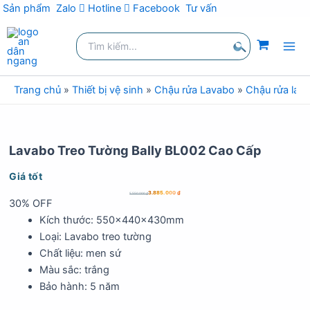
Sản phẩm
Zalo
Hotline
Facebook
Tư vấn
Nhảy
Tìm
tới
kiếm:
nội
Tìm
dung
kiếm
Trang chủ
»
Thiết bị vệ sinh
»
Chậu rửa Lavabo
»
Chậu rửa lav
Lavabo Treo Tường Bally BL002 Cao Cấp
Giá tốt
3.885.000
₫
5.550.000
₫
30% OFF
Kích thước: 550x440x430mm
Loại: Lavabo treo tường
Chất liệu: men sứ
Màu sắc: trắng
Bảo hành: 5 năm