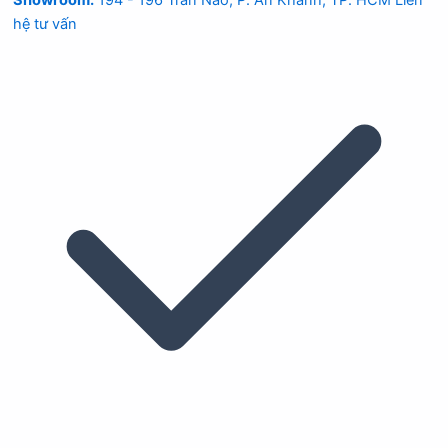
Showroom:
194 - 196 Trần Não, P. An Khánh, TP. HCM
Liên
hệ tư vấn