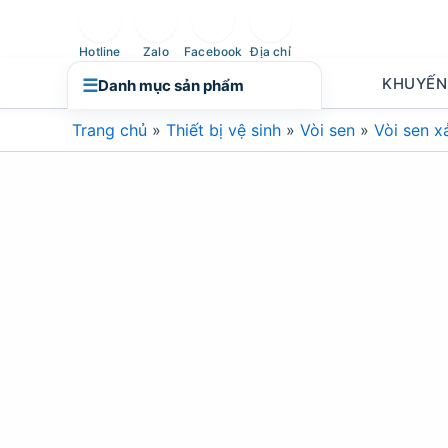
Nhảy
tới
Hotline
Zalo
Facebook
Địa chỉ
nội
KHUYẾN
☰
Danh mục sản phẩm
dung
Trang chủ
»
Thiết bị vệ sinh
»
Vòi sen
»
Vòi sen x