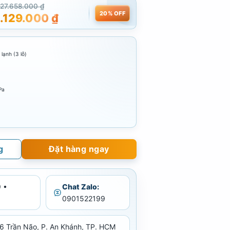
27.658.000
₫
20% OFF
.129.000
₫
lạnh (3 lỗ)
Pa
g
Đặt hàng ngay
 •
Chat Zalo:
0901522199
6 Trần Não, P. An Khánh, TP. HCM