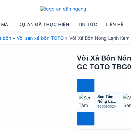
 MÃI
DỰ ÁN ĐÃ THỰC HIỆN
TIN TỨC
LIÊN HỆ
ả bồn
»
Vòi sen xả bồn TOTO
»
Vòi Xả Bồn Nóng Lạnh Kè
Vòi Xả Bồn Nó
GC TOTO TBG0
Sen Tắm
Nóng Lạnh
TOTO
TBG08302V
TBG08302
V