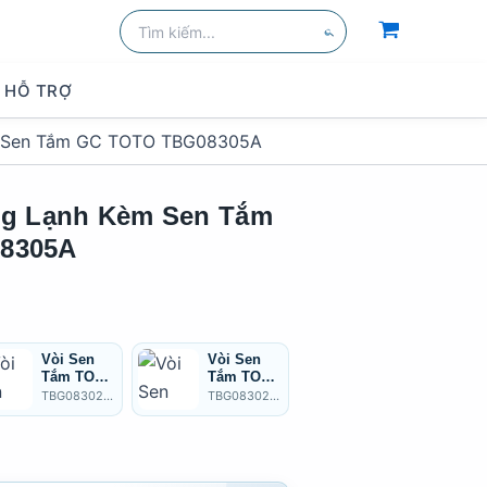
Tìm
kiếm:
Tìm
kiếm
HỖ TRỢ
m Sen Tắm GC TOTO TBG08305A
ng Lạnh Kèm Sen Tắm
8305A
Vòi Sen
Vòi Sen
Sen Tắm
Tắm TOTO
Tắm TOTO
Nóng Lạnh
TBG08302
TBG08302
TOTO
TBG08302VA/TBW01010A
TBG08302VA/TBW02005V
TBG08302VA/TBW02006V
VA/TBW01
VA/TBW02
TBG08302
010A Nóng
005V Nóng
VA/TBW02
Lạnh
Lạnh
006V