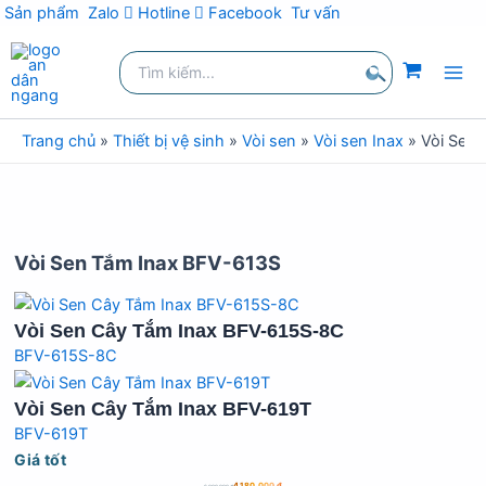
Sản phẩm
Zalo
Hotline
Facebook
Tư vấn
Nhảy
Tìm
tới
kiếm:
nội
Tìm
dung
kiếm
Trang chủ
»
Thiết bị vệ sinh
»
Vòi sen
»
Vòi sen Inax
»
Vòi Sen
Vòi Sen Tắm Inax BFV-613S
Vòi Sen Cây Tắm Inax BFV-615S-8C
BFV-615S-8C
Vòi Sen Cây Tắm Inax BFV-619T
BFV-619T
Giá tốt
4.180.000
₫