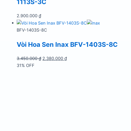
1113S-3C
2.900.000
₫
BFV-1403S-8C
Vòi Hoa Sen Inax BFV-1403S-8C
Giá
Giá
3.450.000
₫
2.380.000
₫
gốc
hiện
31% OFF
là:
tại
3.450.000 ₫.
là:
2.380.000 ₫.