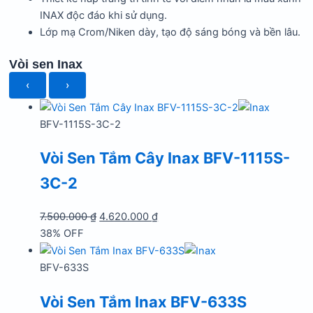
INAX độc đáo khi sử dụng.
Lớp mạ Crom/Niken dày, tạo độ sáng bóng và bền lâu.
Vòi sen Inax
‹
›
BFV-1115S-3C-2
Vòi Sen Tắm Cây Inax BFV-1115S-
3C-2
Giá
Giá
7.500.000
₫
4.620.000
₫
gốc
hiện
38% OFF
là:
tại
7.500.000 ₫.
là:
BFV-633S
4.620.000 ₫.
Vòi Sen Tắm Inax BFV-633S