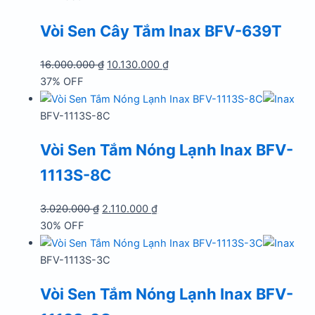
4.180.000 ₫.
Vòi Sen Cây Tắm Inax BFV-639T
Giá
Giá
16.000.000
₫
10.130.000
₫
gốc
hiện
37% OFF
là:
tại
16.000.000 ₫.
là:
BFV-1113S-8C
10.130.000 ₫.
Vòi Sen Tắm Nóng Lạnh Inax BFV-
1113S-8C
Giá
Giá
3.020.000
₫
2.110.000
₫
gốc
hiện
30% OFF
là:
tại
3.020.000 ₫.
là:
BFV-1113S-3C
2.110.000 ₫.
Vòi Sen Tắm Nóng Lạnh Inax BFV-