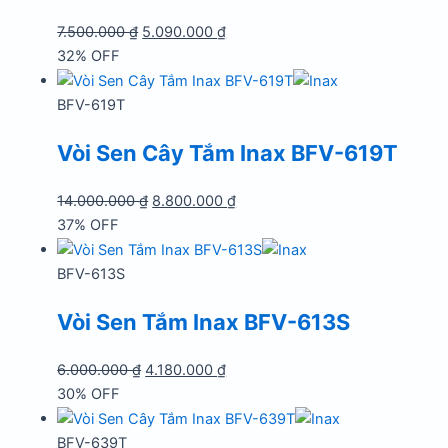
Giá
Giá
7.500.000
₫
5.090.000
₫
gốc
hiện
32% OFF
là:
tại
7.500.000 ₫.
là:
BFV-619T
5.090.000 ₫.
Vòi Sen Cây Tắm Inax BFV-619T
Giá
Giá
14.000.000
₫
8.800.000
₫
gốc
hiện
37% OFF
là:
tại
14.000.000 ₫.
là:
BFV-613S
8.800.000 ₫.
Vòi Sen Tắm Inax BFV-613S
Giá
Giá
6.000.000
₫
4.180.000
₫
gốc
hiện
30% OFF
là:
tại
6.000.000 ₫.
là:
BFV-639T