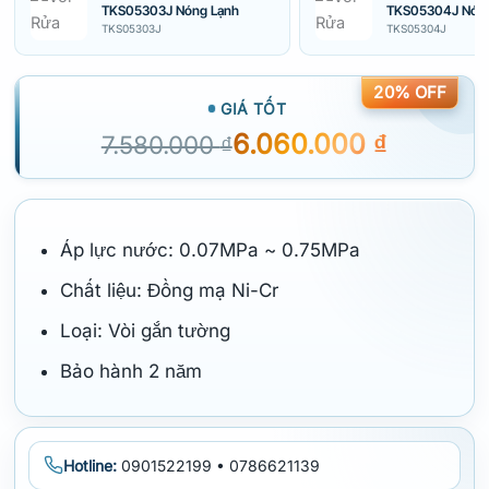
TKS05303J Nóng Lạnh
TKS05304J Nóng
TKS05303J
TKS05304J
20% OFF
GIÁ TỐT
6.060.000
₫
7.580.000
₫
Áp lực nước: 0.07MPa ~ 0.75MPa
Chất liệu: Đồng mạ Ni-Cr
Loại: Vòi gắn tường
Bảo hành 2 năm
Hotline:
0901522199 • 0786621139