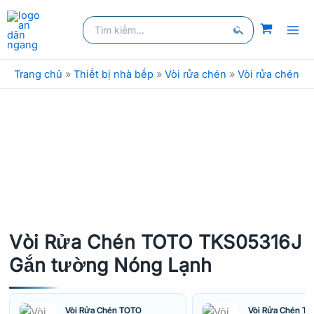
Nhảy
Tìm
tới
kiếm:
nội
Tìm
dung
kiếm
Trang chủ
»
Thiết bị nhà bếp
»
Vòi rửa chén
»
Vòi rửa chén n
Vòi Rửa Chén TOTO TKS05316J
Gắn tường Nóng Lạnh
Vòi Rửa Chén TOTO
Vòi Rửa Chén T