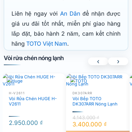
Liên hệ ngay với
An Dân
để nhận được
giá ưu đãi tốt nhất, miễn phí giao hàng
lắp đặt, bảo hành 2 năm, cam kết chính
hãng
TOTO Việt Nam
.
Vòi rửa chén nóng lạnh
‹
›
H-V2611
DK307ARR
Vòi Rửa Chén HUGE H-
Vòi Bếp TOTO
V2611
DK307ARR Nóng Lạnh
4.143.000
₫
2.950.000
₫
3.400.000
₫
Giá
Giá