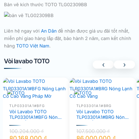
Bản vẽ kích thước TOTO TLG02309BB
Liên hệ ngay với
An Dân
để nhận được giá ưu đãi tốt nhất,
miễn phí giao hàng lắp đặt, bảo hành 2 năm, cam kết chính
hãng
TOTO Việt Nam
.
Vòi lavabo TOTO
‹
›
TLP03301A1#BFG
TLP03301A1#BRG
Vòi Lavabo TOTO
Vòi Lavabo TOTO
TLP03301A1#BFG Nóng
TLP03301A1#BRG Nóng
Lạnh Cổ Cao Vàng Pháp
Lạnh Cổ Cao Vàng
Mờ
100.204.000
₫
107.500.000
₫
80.168.000
₫
86.000.000
₫