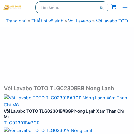
Nhảy
Tìm
kiếm
kiếm:
tới
Tìm
nội
Trang chủ
»
Thiết bị vệ sinh
»
Vòi Lavabo
»
Vòi lavabo TOTO
kiếm
dung
Vòi Lavabo TOTO TLG02309BB Nóng Lạnh
Vòi Lavabo TOTO TLG02301B#BGP Nóng Lạnh Xám Than Chì
Mờ
TLG02301B#BGP