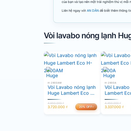
của bạn và tạo nên một trải nghiệm thú vị mỗ
Liên hệ ngay với
AN DÂN
để biết thêm thông ti
Vòi lavabo nóng lạnh Hu
H-2900AM
H-2900A
Vòi Lavabo nóng lạnh
Vòi Lavabo 
Huge Lambert Eco H-
Lambert Ec
2900AM
2900A
4.650.000
₫
4.450.000
₫
3.720.000
₫
3.337.000
₫
20% OFF
Giá
Giá
Giá
Giá
gốc
hiện
gốc
hiện
là:
tại
là:
tại
4.650.000 ₫.
là:
4.450.000 ₫.
là:
3.720.000 ₫.
3.337.000 ₫.