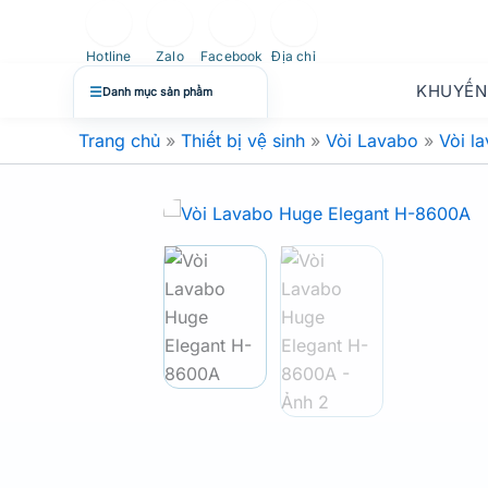
Nhảy
tới
Hotline
Zalo
Facebook
Địa chỉ
nội
KHUYẾN
☰
Danh mục sản phẩm
dung
Trang chủ
»
Thiết bị vệ sinh
»
Vòi Lavabo
»
Vòi l