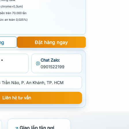
, chrome>0,3um)
bền trên 70.000 lần
mức an toàn 0,025%)
ng
Đặt hàng ngay
 •
Chat Zalo:
0901522199
 Trần Não, P. An Khánh, TP. HCM
Liên hệ tư vấn
Giao lắp tận nơi