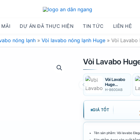
 MÃI
DỰ ÁN ĐÃ THỰC HIỆN
TIN TỨC
LIÊN HỆ
avabo nóng lạnh
»
Vòi lavabo nóng lạnh Huge
»
Vòi Lavabo
Vòi Lavabo Hug
Vòi Lavabo
Huge
Elegant H-
H-8600AB
8600AB
GIÁ TỐT
Tên sản phẩm: Vòi lavabo Eleg
Sản phẩm được sản xuất bằng 