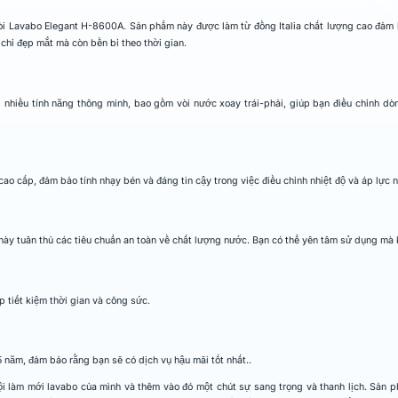
Vòi Lavabo Elegant H-8600A. Sản phẩm này được làm từ đồng Italia chất lượng cao đảm b
hỉ đẹp mắt mà còn bền bỉ theo thời gian.
 nhiều tính năng thông minh, bao gồm vòi nước xoay trái-phải, giúp bạn điều chỉnh d
ao cấp, đảm bảo tính nhạy bén và đáng tin cậy trong việc điều chỉnh nhiệt độ và áp lực 
ày tuân thủ các tiêu chuẩn an toàn về chất lượng nước. Bạn có thể yên tâm sử dụng mà 
 tiết kiệm thời gian và công sức.
năm, đảm bảo rằng bạn sẽ có dịch vụ hậu mãi tốt nhất..
i làm mới lavabo của mình và thêm vào đó một chút sự sang trọng và thanh lịch. Sản 