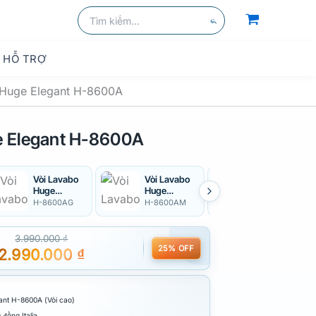
kiếm
Tìm
kiếm:
Tìm
kiếm
HỖ TRỢ
 Huge Elegant H-8600A
e Elegant H-8600A
Vòi Lavabo
Vòi Lavabo
Vòi Lavabo
Huge
Huge
Elegant
Elegant H-
Elegant H-
HUGE H-
H-8600AG
H-8600AM
H-8600V
8600AG
8600AM
8600V
3.990.000
₫
25% OFF
2.990.000
₫
ant H-8600A (Vòi cao)
đồng Italia