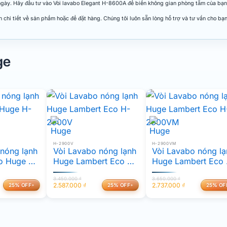
i ngày. Hãy đầu tư vào Vòi lavabo Elegant H-8600A để biến không gian phòng tắm của bạ
n chi tiết về sản phẩm hoặc để đặt hàng. Chúng tôi luôn sẵn lòng hỗ trợ và tư vấn cho bạn
ge
H-2900V
H-2900VM
nóng lạnh
Vòi Lavabo nóng lạnh
Vòi Lavabo nóng lạ
o Huge H-
Huge Lambert Eco H-
Huge Lambert Eco 
2900V
2900VM
3.450.000
₫
3.650.000
₫
2.587.000
₫
2.737.000
₫
25% OFF
25% OFF
25% OF
Giá
Giá
Giá
Giá
gốc
hiện
gốc
hiện
là:
tại
là:
tại
3.450.000 ₫.
là:
3.650.000 ₫.
là:
2.587.000 ₫.
2.737.000 ₫.