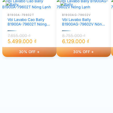
B1900A-79602T
B1900AG-79602V
Vòi Lavabo Cao Bally
Vòi Lavabo Bally
B1900A-79602T Nóng
B1900AG-79602V Nóng
Lạnh
Lạnh
7.855.000
₫
8.755.000
₫
5.499.000
₫
6.129.000
₫
Giá
Giá
Giá
Giá
30% OFF
30% OFF
gốc
hiện
gốc
hiện
là:
tại
là:
tại
7.855.000 ₫.
là:
8.755.000 ₫.
là:
5.499.000 ₫.
6.129.000 ₫.