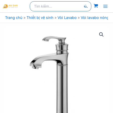
Nhảy
Tìm
kiếm
kiếm:
tới
Tìm
nội
Trang chủ
»
Thiết bị vệ sinh
»
Vòi Lavabo
»
Vòi lavabo nóng l
kiếm
dung