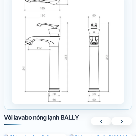
Vòi lavabo nóng lạnh BALLY
‹
›