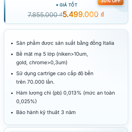
30% OFF
GIÁ TỐT
5.499.000
₫
7.855.000
₫
Sản phẩm được sản suất bằng đồng Italia
Bề mặt mạ 5 lớp (niken>10um,
gold, chrome>0,3um)
Sử dụng cartrige cao cấp độ bền
trên 70.000 lần.
Hàm lượng chì (pb) 0,013% (mức an toàn
0,025%)
Bảo hành kỹ thuât 3 năm